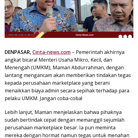
k
i
n
i
,
P
e
n
DENPASAR,
Cinta-news.com
– Pemerintah akhirnya
u
angkat bicara! Menteri Usaha Mikro, Kecil, dan
h
Menengah (UMKM), Maman Abdurrahman, dengan
I
lantang mengancam akan memberikan tindakan tegas
n
kepada perusahaan marketplace yang berani
s
menaikkan biaya admin secara sepihak terhadap para
p
pelaku UMKM. Jangan coba-coba!
i
r
a
Lebih lanjut, Maman menjelaskan bahwa pihaknya
s
sudah bertindak cepat dengan memanggil sejumlah
i
perusahaan marketplace besar. Ia pun meminta
!
mereka dengan hormat namun tegas untuk menahan