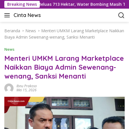
L
Soputan Meluas 713 Hektar, Water Bombing Masih Terganjal P
Breaking News
a
Cinta News
n
C
g
i
s
n
Beranda
News
Menteri UMKM Larang Marketplace Naikkan
u
t
Biaya Admin Sewenang-wenang, Sanksi Menanti
n
a
g
News
N
k
e
Menteri UMKM Larang Marketplace
e
w
Naikkan Biaya Admin Sewenang-
k
s
o
wenang, Sanksi Menanti
–
n
K
t
Ibnu Prakoso
a
Mei 15, 2026
e
b
n
a
r
T
e
r