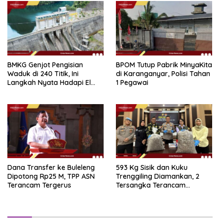
BMKG Genjot Pengisian
BPOM Tutup Pabrik MinyaKita
Waduk di 240 Titik, Ini
di Karanganyar, Polisi Tahan
Langkah Nyata Hadapi El
1 Pegawai
Niño 2026
Dana Transfer ke Buleleng
593 Kg Sisik dan Kuku
Dipotong Rp25 M, TPP ASN
Trenggiling Diamankan, 2
Terancam Tergerus
Tersangka Terancam
Hukuman 15 Tahun Penjara