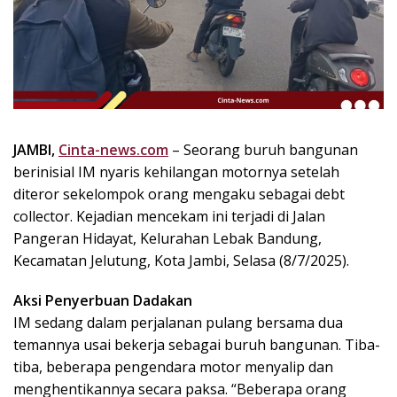
k
i
n
i
,
P
e
n
JAMBI,
Cinta-news.com
– Seorang buruh bangunan
u
berinisial IM nyaris kehilangan motornya setelah
h
diteror sekelompok orang mengaku sebagai debt
I
collector. Kejadian mencekam ini terjadi di Jalan
n
Pangeran Hidayat, Kelurahan Lebak Bandung,
s
Kecamatan Jelutung, Kota Jambi, Selasa (8/7/2025).
p
i
Aksi Penyerbuan Dadakan
r
a
IM sedang dalam perjalanan pulang bersama dua
s
temannya usai bekerja sebagai buruh bangunan. Tiba-
i
tiba, beberapa pengendara motor menyalip dan
!
menghentikannya secara paksa. “Beberapa orang