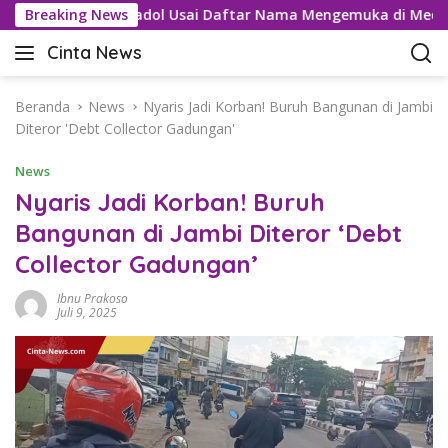
L
u Kartel Tramadol Usai Daftar Nama Mengemuka di Medsos
Breaking News
a
Cinta News
n
C
g
i
s
n
Beranda
News
Nyaris Jadi Korban! Buruh Bangunan di Jambi
u
t
Diteror 'Debt Collector Gadungan'
n
a
g
News
N
k
e
Nyaris Jadi Korban! Buruh
e
w
Bangunan di Jambi Diteror ‘Debt
k
s
o
Collector Gadungan’
–
n
K
t
Ibnu Prakoso
a
Juli 9, 2025
e
b
n
a
r
T
e
r