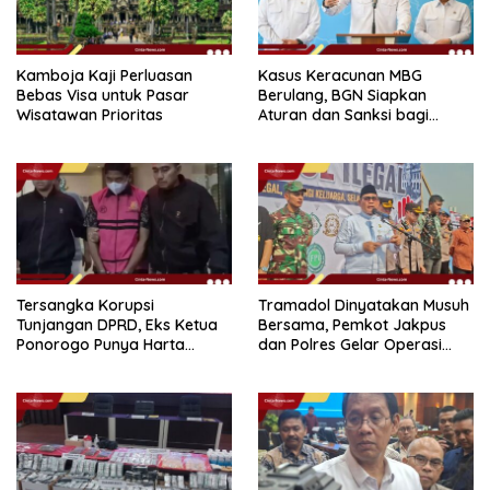
Kamboja Kaji Perluasan
Kasus Keracunan MBG
Bebas Visa untuk Pasar
Berulang, BGN Siapkan
Wisatawan Prioritas
Aturan dan Sanksi bagi
Dapur Naka
Tersangka Korupsi
Tramadol Dinyatakan Musuh
Tunjangan DPRD, Eks Ketua
Bersama, Pemkot Jakpus
Ponorogo Punya Harta
dan Polres Gelar Operasi
Bersih Rp 2,2 Miliar
Terpadu