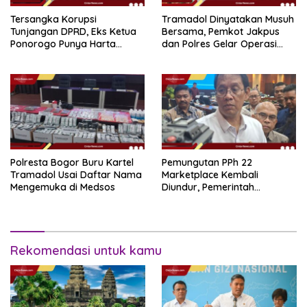
Tersangka Korupsi
Tramadol Dinyatakan Musuh
Tunjangan DPRD, Eks Ketua
Bersama, Pemkot Jakpus
Ponorogo Punya Harta
dan Polres Gelar Operasi
Bersih Rp 2,2 Miliar
Terpadu
Polresta Bogor Buru Kartel
Pemungutan PPh 22
Tramadol Usai Daftar Nama
Marketplace Kembali
Mengemuka di Medsos
Diundur, Pemerintah
Tetapkan 1 November 2026
Rekomendasi untuk kamu