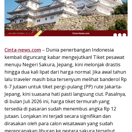
k
i
n
i
,
P
e
n
Cinta-news.com
– Dunia penerbangan Indonesia
u
kembali diguncang kabar mengejutkan! Tiket pesawat
h
menuju Negeri Sakura, Jepang, kini melonjak drastis
I
hingga dua kali lipat dari harga normal. Jika awal tahun
n
lalu traveler masih bisa tersenyum melihat banderol Rp
s
6-7 jutaan untuk tiket pergi-pulang (PP) rute Jakarta-
p
Jepang, kini suasana hati pasti langsung ciut. Pasalnya,
i
r
di bulan Juli 2026 ini, harga tiket termurah yang
a
tersedia di pasaran sudah menembus angka Rp 12
s
jutaan. Lonjakan ini terjadi secara signifikan dan
i
dirasakan oleh para calon wisatawan yang sudah
!
merencanakan liburan ke negara sakura tersebut.