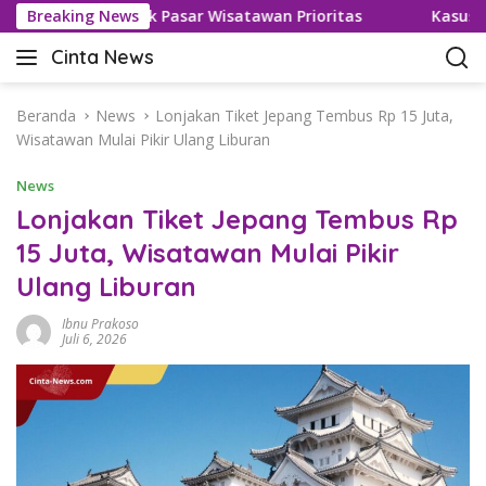
L
Visa untuk Pasar Wisatawan Prioritas
Breaking News
Kasus Keracunan
a
Cinta News
n
C
g
i
s
n
Beranda
News
Lonjakan Tiket Jepang Tembus Rp 15 Juta,
u
t
Wisatawan Mulai Pikir Ulang Liburan
n
a
g
News
N
k
e
Lonjakan Tiket Jepang Tembus Rp
e
w
15 Juta, Wisatawan Mulai Pikir
k
s
o
Ulang Liburan
–
n
K
t
Ibnu Prakoso
a
Juli 6, 2026
e
b
n
a
r
T
e
r