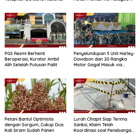
Perairan Sipadan
PGS Resmi Berhenti
Penyelundupan 5 Unit Harley-
Beroperasi, Kurator Ambil
Davidson dan 20 Rangka
Alih Setelah Putusan Pailit
Motor Gagal Masuk via
Tanjung Priok
Petani Bantul Optimistis
Lurah Cihapit Siap Terima
dengan Sorgum, Cukup Dua
Sanksi, Klaim Telah
Kali Siram Sudah Panen
Koordinasi soal Penebangan
10 Pohon