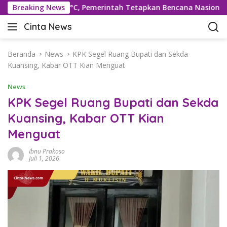
L
 Rekor 42,5°C, Pemerintah Tetapkan Bencana Nasional
Breaking News
a
Cinta News
n
C
g
i
s
n
Beranda
News
KPK Segel Ruang Bupati dan Sekda
u
t
Kuansing, Kabar OTT Kian Menguat
n
a
g
News
N
k
e
KPK Segel Ruang Bupati dan Sekda
e
w
Kuansing, Kabar OTT Kian
k
s
o
Menguat
–
n
K
t
Ibnu Prakoso
a
Juli 1, 2026
e
b
n
a
r
T
e
r