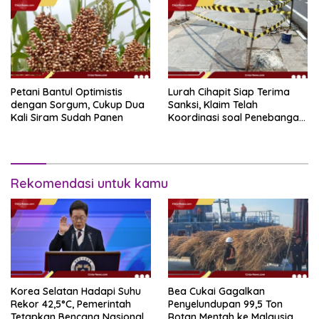
Petani Bantul Optimistis
Lurah Cihapit Siap Terima
dengan Sorgum, Cukup Dua
Sanksi, Klaim Telah
Kali Siram Sudah Panen
Koordinasi soal Penebangan
10 Pohon
Rekomendasi untuk kamu
Korea Selatan Hadapi Suhu
Bea Cukai Gagalkan
Rekor 42,5°C, Pemerintah
Penyelundupan 99,5 Ton
Tetapkan Bencana Nasional
Rotan Mentah ke Malaysia di