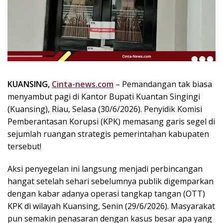
k
i
n
i
,
P
e
n
KUANSING,
Cinta-news.com
– Pemandangan tak biasa
u
menyambut pagi di Kantor Bupati Kuantan Singingi
h
(Kuansing), Riau, Selasa (30/6/2026). Penyidik Komisi
I
Pemberantasan Korupsi (KPK) memasang garis segel di
n
sejumlah ruangan strategis pemerintahan kabupaten
s
tersebut!
p
i
Aksi penyegelan ini langsung menjadi perbincangan
r
a
hangat setelah sehari sebelumnya publik digemparkan
s
dengan kabar adanya operasi tangkap tangan (OTT)
i
KPK di wilayah Kuansing, Senin (29/6/2026). Masyarakat
!
pun semakin penasaran dengan kasus besar apa yang