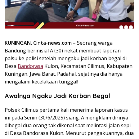
k
i
n
i
,
P
KUNINGAN, Cinta-news.com
– Seorang warga
e
Bandung berinisial A (30) nekat membuat laporan
n
u
palsu ke polisi setelah mengaku jadi korban begal di
h
Desa
Bandorasa
Kulon, Kecamatan Cilimus, Kabupaten
I
Kuningan, Jawa Barat. Padahal, sejatinya dia hanya
n
mengalami kecelakaan tunggal!
s
p
Awalnya Ngaku Jadi Korban Begal
i
r
Polsek Cilimus pertama kali menerima laporan kasus
a
ini pada Senin (30/6/2025) siang. A mengklaim dirinya
s
dibegal dua orang tak dikenal saat melintasi jalan sepi
i
di Desa Bandorasa Kulon. Menurut pengakuannya, dua
!