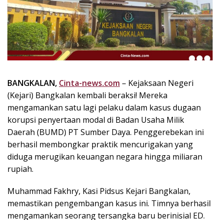
k
i
n
i
,
P
e
n
BANGKALAN,
Cinta-news.com
– Kejaksaan Negeri
u
(Kejari) Bangkalan kembali beraksi! Mereka
h
mengamankan satu lagi pelaku dalam kasus dugaan
I
korupsi penyertaan modal di Badan Usaha Milik
n
Daerah (BUMD) PT Sumber Daya. Penggerebekan ini
s
berhasil membongkar praktik mencurigakan yang
p
diduga merugikan keuangan negara hingga miliaran
i
r
rupiah.
a
s
Muhammad Fakhry, Kasi Pidsus Kejari Bangkalan,
i
memastikan pengembangan kasus ini. Timnya berhasil
!
mengamankan seorang tersangka baru berinisial ED.