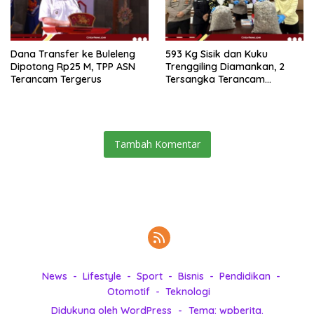
Dana Transfer ke Buleleng
593 Kg Sisik dan Kuku
Dipotong Rp25 M, TPP ASN
Trenggiling Diamankan, 2
Terancam Tergerus
Tersangka Terancam
Hukuman 15 Tahun Penjara
Tambah Komentar
News
Lifestyle
Sport
Bisnis
Pendidikan
Otomotif
Teknologi
Didukung oleh WordPress
-
Tema: wpberita.