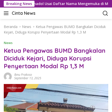
L
ru Kartel Tramadol Usai Daftar Nama Mengemuka di Medsos
Breaking News
a
Cinta News
n
C
g
i
s
n
Beranda
News
Ketua Pengawas BUMD Bangkalan Diciduk
u
t
Kejari, Diduga Korupsi Penyertaan Modal Rp 1,3 M
n
a
g
News
N
k
e
Ketua Pengawas BUMD Bangkalan
e
w
Diciduk Kejari, Diduga Korupsi
k
s
o
Penyertaan Modal Rp 1,3 M
–
n
K
t
Ibnu Prakoso
a
September 13, 2025
e
b
n
a
r
T
e
r