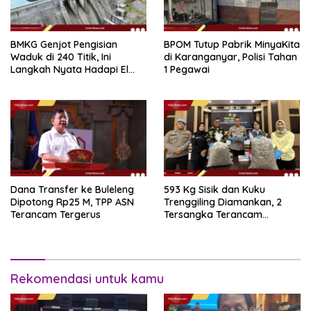
BMKG Genjot Pengisian
BPOM Tutup Pabrik MinyaKita
Waduk di 240 Titik, Ini
di Karanganyar, Polisi Tahan
Langkah Nyata Hadapi El
1 Pegawai
Niño 2026
Dana Transfer ke Buleleng
593 Kg Sisik dan Kuku
Dipotong Rp25 M, TPP ASN
Trenggiling Diamankan, 2
Terancam Tergerus
Tersangka Terancam
Hukuman 15 Tahun Penjara
Rekomendasi untuk kamu