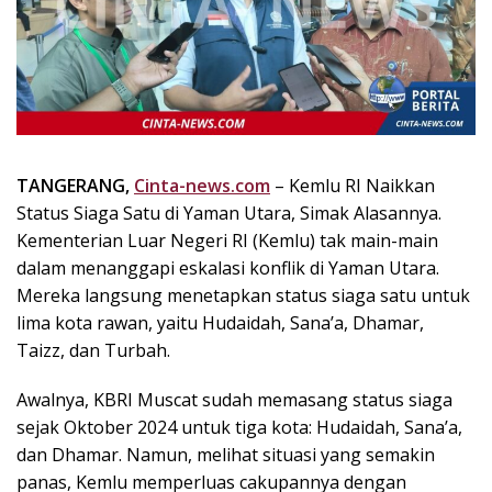
k
i
n
i
,
P
e
n
TANGERANG,
Cinta-news.com
– Kemlu RI Naikkan
u
Status Siaga Satu di Yaman Utara, Simak Alasannya.
h
Kementerian Luar Negeri RI (Kemlu) tak main-main
I
dalam menanggapi eskalasi konflik di Yaman Utara.
n
Mereka langsung menetapkan status siaga satu untuk
s
lima kota rawan, yaitu Hudaidah, Sana’a, Dhamar,
p
Taizz, dan Turbah.
i
r
a
Awalnya, KBRI Muscat sudah memasang status siaga
s
sejak Oktober 2024 untuk tiga kota: Hudaidah, Sana’a,
i
dan Dhamar. Namun, melihat situasi yang semakin
!
panas, Kemlu memperluas cakupannya dengan