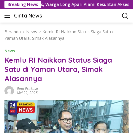
L
un Drastis, Warga Long Apari Alami Kesulitan Akses Logistik
Breaking News
a
Cinta News
n
C
g
i
s
n
Beranda
News
Kemlu RI Naikkan Status Siaga Satu di
u
t
Yaman Utara, Simak Alasannya
n
a
g
News
N
k
e
Kemlu RI Naikkan Status Siaga
e
w
Satu di Yaman Utara, Simak
k
s
o
Alasannya
–
n
K
t
Ibnu Prakoso
a
Mei 22, 2025
e
b
n
a
r
T
e
r