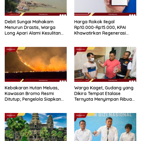
Debit Sungai Mahakam
Harga Rokok Ilegal
Menurun Drastis, Warga
Rp10.000-Rp15.000, KPAI
Long Apari Alami Kesulitan
Khawatirkan Regenerasi
Akses Logistik
Konsumen Anak
Kebakaran Hutan Meluas,
Warga Kaget, Gudang yang
Kawasan Bromo Resmi
Dikira Tempat Etalase
Ditutup; Pengelola Siapkan
Ternyata Menyimpan Ribuan
Skema Refund
Botol Miras