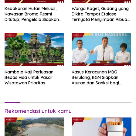
Kebakaran Hutan Meluas,
Warga Kaget, Gudang yang
Kawasan Bromo Resmi
Dikira Tempat Etalase
Ditutup; Pengelola Siapkan
Ternyata Menyimpan Ribuan
Skema Refund
Botol Miras
Kamboja Kaji Perluasan
Kasus Keracunan MBG
Bebas Visa untuk Pasar
Berulang, BGN Siapkan
Wisatawan Prioritas
Aturan dan Sanksi bagi
Dapur Naka
Rekomendasi untuk kamu