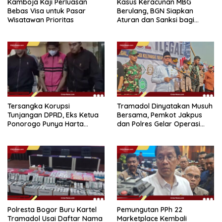
Kamboja Kaji Perluasan
Kasus Keracunan MBG
Bebas Visa untuk Pasar
Berulang, BGN Siapkan
Wisatawan Prioritas
Aturan dan Sanksi bagi
Dapur Naka
Tersangka Korupsi
Tramadol Dinyatakan Musuh
Tunjangan DPRD, Eks Ketua
Bersama, Pemkot Jakpus
Ponorogo Punya Harta
dan Polres Gelar Operasi
Bersih Rp 2,2 Miliar
Terpadu
Polresta Bogor Buru Kartel
Pemungutan PPh 22
Tramadol Usai Daftar Nama
Marketplace Kembali