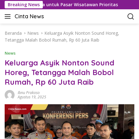
L
san Bebas Visa untuk Pasar Wisatawan Prioritas
Breaking News
Kasus 
a
Cinta News
n
C
g
i
s
n
Beranda
News
Keluarga Asyik Nonton Sound Horeg,
u
t
Tetangga Malah Bobol Rumah, Rp 60 Juta Raib
n
a
g
News
N
k
e
Keluarga Asyik Nonton Sound
e
w
Horeg, Tetangga Malah Bobol
k
s
o
Rumah, Rp 60 Juta Raib
–
n
K
t
Ibnu Prakoso
a
Agustus 19, 2025
e
b
n
a
r
T
e
r