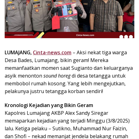
k
i
n
i
,
P
e
n
LUMAJANG,
Cinta-news.com
– Aksi nekat tiga warga
u
Desa Bades, Lumajang, bikin geram! Mereka
h
memanfaatkan momen saat Sugianto dan keluarganya
I
asyik menonton
sound horeg
di desa tetangga untuk
n
membobol rumah kosong. Yang lebih mengejutkan,
s
pelakunya justru tetangga korban sendiri!
p
i
Kronologi Kejadian yang Bikin Geram
r
a
Kapolres Lumajang AKBP Alex Sandy Siregar
s
memaparkan kejadian yang terjadi Minggu (3/8/2025)
i
lalu. Ketiga pelaku – Sutikno, Muhammad Nur Faizin,
!
dan Shofi – nekad memanjat jendela belakang rumah