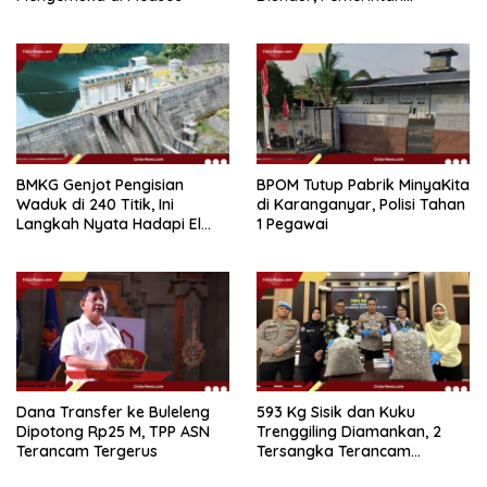
Tetapkan 1 November 2026
BMKG Genjot Pengisian
BPOM Tutup Pabrik MinyaKita
Waduk di 240 Titik, Ini
di Karanganyar, Polisi Tahan
Langkah Nyata Hadapi El
1 Pegawai
Niño 2026
Dana Transfer ke Buleleng
593 Kg Sisik dan Kuku
Dipotong Rp25 M, TPP ASN
Trenggiling Diamankan, 2
Terancam Tergerus
Tersangka Terancam
Hukuman 15 Tahun Penjara