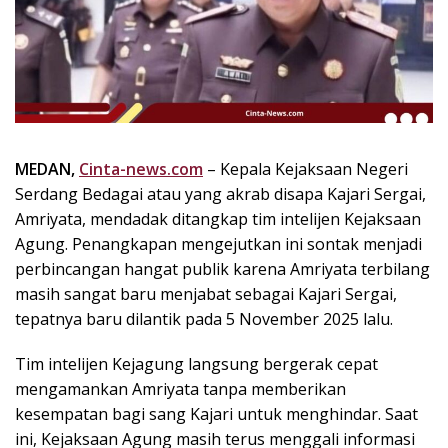
k
i
n
i
,
P
e
n
MEDAN,
Cinta-news.com
– Kepala Kejaksaan Negeri
u
Serdang Bedagai atau yang akrab disapa Kajari Sergai,
h
Amriyata, mendadak ditangkap tim intelijen Kejaksaan
I
Agung. Penangkapan mengejutkan ini sontak menjadi
n
perbincangan hangat publik karena Amriyata terbilang
s
masih sangat baru menjabat sebagai Kajari Sergai,
p
tepatnya baru dilantik pada 5 November 2025 lalu.
i
r
a
Tim intelijen Kejagung langsung bergerak cepat
s
mengamankan Amriyata tanpa memberikan
i
kesempatan bagi sang Kajari untuk menghindar. Saat
!
ini, Kejaksaan Agung masih terus menggali informasi