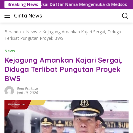
L
 Tramadol Usai Daftar Nama Mengemuka di Medsos
Breaking News
Pem
a
Cinta News
n
C
g
i
s
n
Beranda
News
Kejagung Amankan Kajari Sergai, Diduga
u
t
Terlibat Pungutan Proyek BWS
n
a
g
News
N
k
e
Kejagung Amankan Kajari Sergai,
e
w
Diduga Terlibat Pungutan Proyek
k
s
o
BWS
–
n
K
t
Ibnu Prakoso
a
Juni 19, 2026
e
b
n
a
r
T
e
r