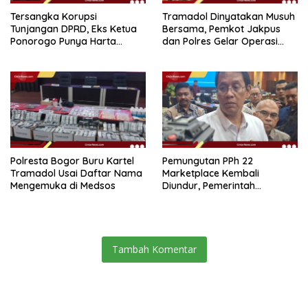
Tersangka Korupsi
Tramadol Dinyatakan Musuh
Tunjangan DPRD, Eks Ketua
Bersama, Pemkot Jakpus
Ponorogo Punya Harta
dan Polres Gelar Operasi
Bersih Rp 2,2 Miliar
Terpadu
Polresta Bogor Buru Kartel
Pemungutan PPh 22
Tramadol Usai Daftar Nama
Marketplace Kembali
Mengemuka di Medsos
Diundur, Pemerintah
Tetapkan 1 November 2026
Tambah Komentar