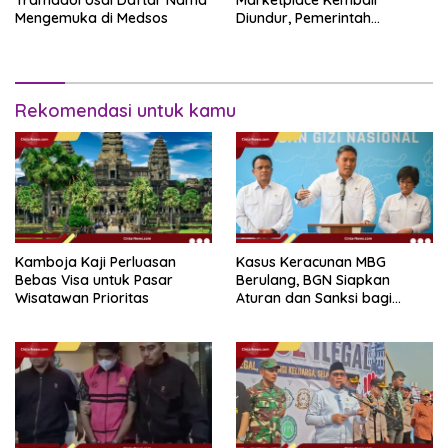
Tramadol Usai Daftar Nama
Marketplace Kembali
Mengemuka di Medsos
Diundur, Pemerintah
Tetapkan 1 November 2026
Rekomendasi untuk kamu
Kamboja Kaji Perluasan
Kasus Keracunan MBG
Bebas Visa untuk Pasar
Berulang, BGN Siapkan
Wisatawan Prioritas
Aturan dan Sanksi bagi
Dapur Naka