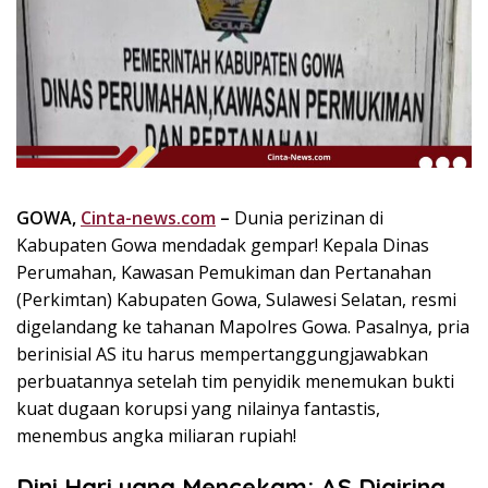
k
i
n
i
,
P
e
n
u
GOWA,
Cinta-news.com
–
Dunia perizinan di
h
Kabupaten Gowa mendadak gempar! Kepala Dinas
I
Perumahan, Kawasan Pemukiman dan Pertanahan
n
(Perkimtan) Kabupaten Gowa, Sulawesi Selatan, resmi
s
p
digelandang ke tahanan Mapolres Gowa. Pasalnya, pria
i
berinisial AS itu harus mempertanggungjawabkan
r
perbuatannya setelah tim penyidik menemukan bukti
a
kuat dugaan korupsi yang nilainya fantastis,
s
menembus angka miliaran rupiah!
i
!
Dini Hari yang Mencekam: AS Digiring