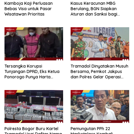
Kamboja Kaji Perluasan
Kasus Keracunan MBG
Bebas Visa untuk Pasar
Berulang, BGN Siapkan
Wisatawan Prioritas
Aturan dan Sanksi bagi
Dapur Naka
Tersangka Korupsi
Tramadol Dinyatakan Musuh
Tunjangan DPRD, Eks Ketua
Bersama, Pemkot Jakpus
Ponorogo Punya Harta
dan Polres Gelar Operasi
Bersih Rp 2,2 Miliar
Terpadu
Polresta Bogor Buru Kartel
Pemungutan PPh 22