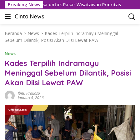
L
san Bebas Visa untuk Pasar Wisatawan Prioritas
Breaking News
Kasus
a
Cinta News
n
C
g
i
s
n
Beranda
News
Kades Terpilih Indramayu Meninggal
u
t
Sebelum Dilantik, Posisi Akan Diisi Lewat PAW
n
a
g
News
N
k
e
Kades Terpilih Indramayu
e
w
Meninggal Sebelum Dilantik, Posisi
k
s
o
Akan Diisi Lewat PAW
–
n
K
t
Ibnu Prakoso
a
Januari 4, 2026
e
b
n
a
r
T
e
r