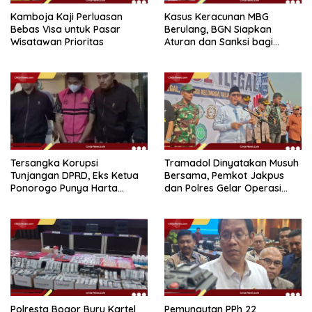
Kamboja Kaji Perluasan
Kasus Keracunan MBG
Bebas Visa untuk Pasar
Berulang, BGN Siapkan
Wisatawan Prioritas
Aturan dan Sanksi bagi
Dapur Naka
Tersangka Korupsi
Tramadol Dinyatakan Musuh
Tunjangan DPRD, Eks Ketua
Bersama, Pemkot Jakpus
Ponorogo Punya Harta
dan Polres Gelar Operasi
Bersih Rp 2,2 Miliar
Terpadu
Polresta Bogor Buru Kartel
Pemungutan PPh 22