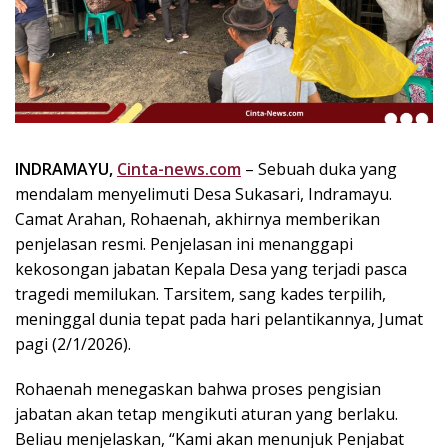
k
i
n
i
,
P
e
n
INDRAMAYU,
Cinta-news.com
– Sebuah duka yang
u
mendalam menyelimuti Desa Sukasari, Indramayu.
h
Camat Arahan, Rohaenah, akhirnya memberikan
I
penjelasan resmi. Penjelasan ini menanggapi
n
kekosongan jabatan Kepala Desa yang terjadi pasca
s
tragedi memilukan. Tarsitem, sang kades terpilih,
p
meninggal dunia tepat pada hari pelantikannya, Jumat
i
r
pagi (2/1/2026).
a
s
Rohaenah menegaskan bahwa proses pengisian
i
jabatan akan tetap mengikuti aturan yang berlaku.
!
Beliau menjelaskan, “Kami akan menunjuk Penjabat