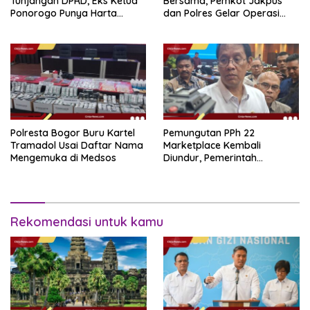
Tunjangan DPRD, Eks Ketua
Bersama, Pemkot Jakpus
Ponorogo Punya Harta
dan Polres Gelar Operasi
Bersih Rp 2,2 Miliar
Terpadu
Polresta Bogor Buru Kartel
Pemungutan PPh 22
Tramadol Usai Daftar Nama
Marketplace Kembali
Mengemuka di Medsos
Diundur, Pemerintah
Tetapkan 1 November 2026
Rekomendasi untuk kamu