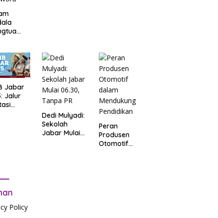
am
dala
ngtua
d Terkait
B
arta
: Salah
t Data
ga Lupa
B Jabar
sword
: Jalur
tasi
b Tes
Dedi Mulyadi:
tandar
Sekolah
Peran
Jabar Mulai
Produsen
06.30, Tanpa
Otomotif
PR
dalam
Mendukung
Pendidikan
man
acy Policy