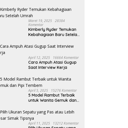
Maret 19, 2025
28384
Komentar
Kimberly Ryder Temukan
Kebahagiaan Baru Setelah
Umrah
April 12, 2025
16664 Komentar
Cara Ampuh Atasi Gugup
Saat Interview Kerja
April 5, 2025
15276 Komentar
5 Model Rambut Terbaik
untuk Wanita Gemuk dan
Pipi Tembem
April 11, 2025
13212 Komentar