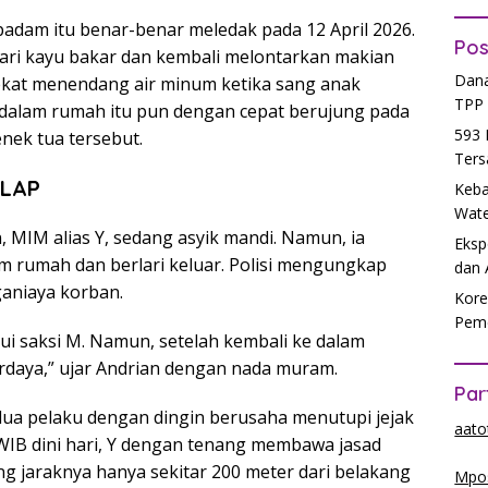
adam itu benar-benar meledak pada 12 April 2026.
Pos
cari kayu bakar dan kembali melontarkan makian
Dana
nekat menendang air minum ketika sang anak
TPP 
 dalam rumah itu pun dengan cepat berujung pada
593 
ek tua tersebut.
Ters
ELAP
Keba
Wate
 MIM alias Y, sedang asyik mandi. Namun, ia
Eksp
m rumah dan berlari keluar. Polisi mengungkap
dan 
aniaya korban.
Kore
Peme
i saksi M. Namun, setelah kembali ke dalam
rdaya,” ujar Andrian dengan nada muram.
Par
dua pelaku dengan dingin berusaha menutupi jejak
aato
 WIB dini hari, Y dengan tenang membawa jasad
g jaraknya hanya sekitar 200 meter dari belakang
Mpos