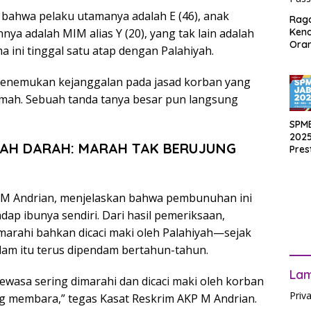
 bahwa pelaku utamanya adalah E (46), anak
Rag
Ken
ya adalah MIM alias Y (20), yang tak lain adalah
Ora
a ini tinggal satu atap dengan Palahiyah.
Muri
SPM
i menemukan kejanggalan pada jasad korban yang
Jak
2025
umah. Sebuah tanda tanya besar pun langsung
Inpu
hing
SPM
Pas
2025
PAH DARAH: MARAH TAK BERUJUNG
Pres
Waji
Ters
P M Andrian, menjelaskan bahwa pembunuhan ini
dap ibunya sendiri. Dari hasil pemeriksaan,
arahi bahkan dicaci maki oleh Palahiyah—sejak
ndam itu terus dipendam bertahun-tahun.
La
ewasa sering dimarahi dan dicaci maki oleh korban
Priv
 membara,” tegas Kasat Reskrim AKP M Andrian.