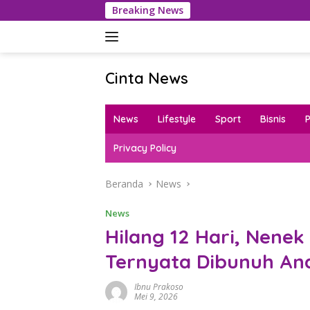
Langsung
Breaking News
Dana
ke
konten
Cinta News
Cinta
News
News
Lifestyle
Sport
Bisnis
–
Kabar
Privacy Policy
Terkini,
Penuh
Beranda
News
Inspirasi!
News
Hilang 12 Hari, Nenek
Ternyata Dibunuh An
Ibnu Prakoso
Mei 9, 2026