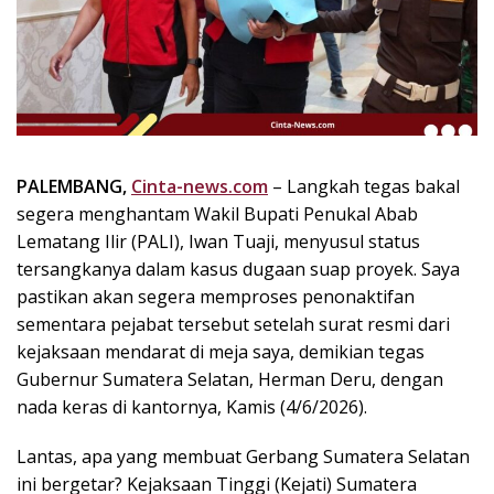
k
i
n
i
,
P
e
n
PALEMBANG,
Cinta-news.com
– Langkah tegas bakal
u
segera menghantam Wakil Bupati Penukal Abab
h
Lematang Ilir (PALI), Iwan Tuaji, menyusul status
I
tersangkanya dalam kasus dugaan suap proyek. Saya
n
pastikan akan segera memproses penonaktifan
s
sementara pejabat tersebut setelah surat resmi dari
p
kejaksaan mendarat di meja saya, demikian tegas
i
r
Gubernur Sumatera Selatan, Herman Deru, dengan
a
nada keras di kantornya, Kamis (4/6/2026).
s
i
Lantas, apa yang membuat Gerbang Sumatera Selatan
!
ini bergetar? Kejaksaan Tinggi (Kejati) Sumatera