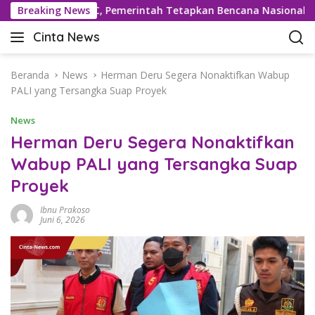
L
ekor 42,5°C, Pemerintah Tetapkan Bencana Nasional
Breaking News
B
a
Cinta News
n
C
g
i
s
n
Beranda
News
Herman Deru Segera Nonaktifkan Wabup
u
t
PALI yang Tersangka Suap Proyek
n
a
g
News
N
k
e
Herman Deru Segera Nonaktifkan
e
w
Wabup PALI yang Tersangka Suap
k
s
o
Proyek
–
n
K
t
Ibnu Prakoso
a
Juni 6, 2026
e
b
n
a
r
T
e
r