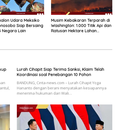
 Balon Udara Meksiko
Musim Kebakaran Terparah di
nosobo Siap Bersaing
Washington: 1.000 Titik Api dan
 Negara Lain
Ratusan Hektare Lahan
Terbakar
ukup
Lurah Cihapit Siap Terima Sanksi, Klaim Telah
Koordinasi soal Penebangan 10 Pohon
han
BANDUNG, Cinta-news.com – Lurah Cihapit Yoga
antul,
Hananto dengan berani menyatakan kesiapannya
menerima hukuman dari Wali…