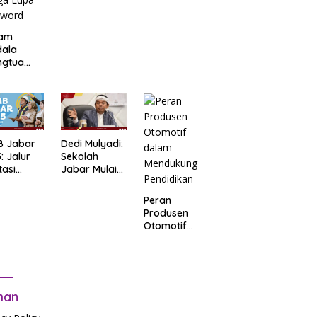
am
dala
ngtua
d Terkait
B
arta
: Salah
t Data
ga Lupa
B Jabar
Dedi Mulyadi:
sword
: Jalur
Sekolah
tasi
Jabar Mulai
b Tes
06.30, Tanpa
tandar
PR
Peran
Produsen
Otomotif
dalam
Mendukung
Pendidikan
man