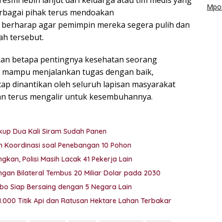
esmi lebih lanjut dari keluarga atau tim medis yang
Mpos
rbagai pihak terus mendoakan
berharap agar pemimpin mereka segera pulih dan
h tersebut.
kkan betapa pentingnya kesehatan seorang
 mampu menjalankan tugas dengan baik,
ap dinantikan oleh seluruh lapisan masyarakat
gan terus mengalir untuk kesembuhannya.
ukup Dua Kali Siram Sudah Panen
lah Koordinasi soal Penebangan 10 Pohon
gkan, Polisi Masih Lacak 41 Pekerja Lain
gan Bilateral Tembus 20 Miliar Dolar pada 2030
bo Siap Bersaing dengan 5 Negara Lain
.000 Titik Api dan Ratusan Hektare Lahan Terbakar