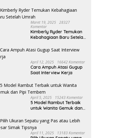
Maret 19, 2025
28327
Komentar
Kimberly Ryder Temukan
Kebahagiaan Baru Setelah
Umrah
April 12, 2025
16642 Komentar
Cara Ampuh Atasi Gugup
Saat Interview Kerja
April 5, 2025
15243 Komentar
5 Model Rambut Terbaik
untuk Wanita Gemuk dan
Pipi Tembem
April 11, 2025
13183 Komentar