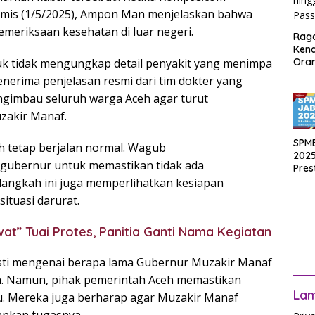
amis (1/5/2025), Ampon Man menjelaskan bahwa
eriksaan kesehatan di luar negeri.
Rag
Ken
Ora
 tidak mengungkap detail penyakit yang menimpa
Muri
erima penjelasan resmi dari tim dokter yang
SPM
ngimbau seluruh warga Aceh agar turut
Jak
2025
akir Manaf.
Inpu
hing
SPM
ceh tetap berjalan normal. Wagub
Pas
2025
s gubernur untuk memastikan tidak ada
Pres
Waji
langkah ini juga memperlihatkan kesiapan
Ters
ituasi darurat.
t” Tuai Protes, Panitia Ganti Nama Kegiatan
asti mengenai berapa lama Gubernur Muzakir Manaf
a. Namun, pihak pemerintah Aceh memastikan
La
u. Mereka juga berharap agar Muzakir Manaf