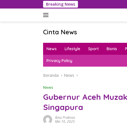
Langsung
Breaking News
Petani Ba
ke
konten
Cinta News
Cinta
News
News
Lifestyle
Sport
Bisnis
–
Kabar
Privacy Policy
Terkini,
Penuh
Beranda
News
Inspirasi!
News
Gubernur Aceh Muzaki
Singapura
Ibnu Prakoso
Mei 10, 2025