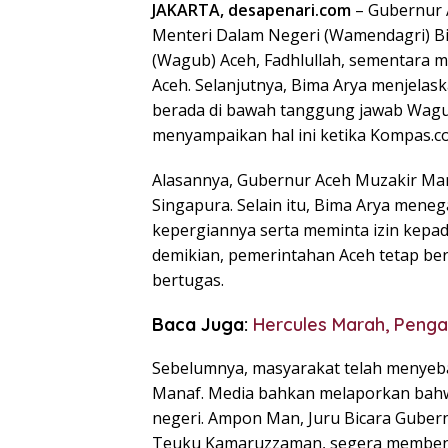
JAKARTA, desapenari.com
– Gubernur A
Menteri Dalam Negeri (Wamendagri) B
(Wagub) Aceh, Fadhlullah, sementara m
Aceh. Selanjutnya, Bima Arya menjelas
berada di bawah tanggung jawab Wagub
menyampaikan hal ini ketika Kompas.c
Alasannya, Gubernur Aceh Muzakir Man
Singapura. Selain itu, Bima Arya men
kepergiannya serta meminta izin kepa
demikian, pemerintahan Aceh tetap ber
bertugas.
Baca Juga:
Hercules Marah, Peng
Sebelumnya, masyarakat telah menyeb
Manaf. Media bahkan melaporkan bahwa
negeri. Ampon Man, Juru Bicara Guber
Teuku Kamaruzzaman, segera membenar