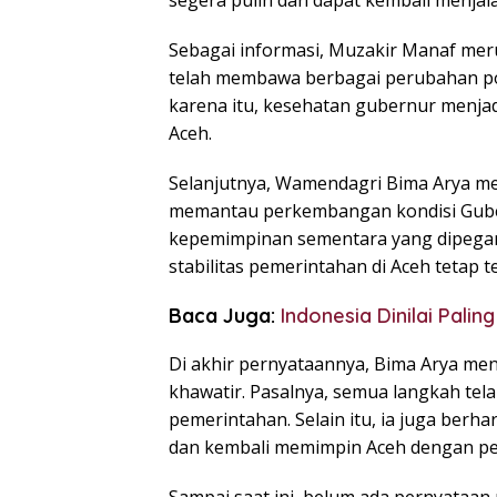
segera pulih dan dapat kembali menjal
Sebagai informasi, Muzakir Manaf meru
telah membawa berbagai perubahan pos
karena itu, kesehatan gubernur menja
Aceh.
Selanjutnya, Wamendagri Bima Arya m
memantau perkembangan kondisi Guber
kepemimpinan sementara yang dipegan
stabilitas pemerintahan di Aceh tetap t
Baca Juga:
Indonesia Dinilai Pali
Di akhir pernyataannya, Bima Arya men
khawatir. Pasalnya, semua langkah tel
pemerintahan. Selain itu, ia juga be
dan kembali memimpin Aceh dengan p