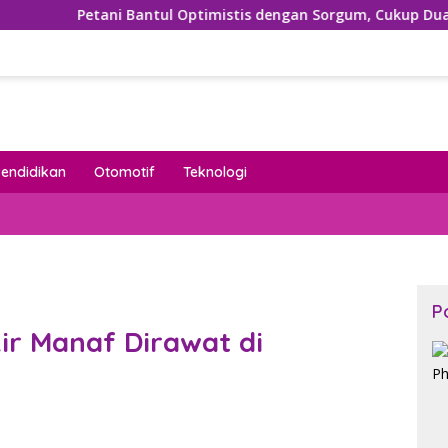
ntul Optimistis dengan Sorgum, Cukup Dua Kali Siram Sudah P
Pendidikan
Otomotif
Teknologi
P
r Manaf Dirawat di