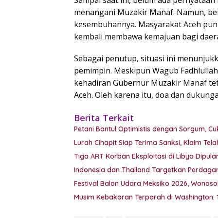
Sampai saat ini, belum ada pernyataan r
menangani Muzakir Manaf. Namun, be
kesembuhannya. Masyarakat Aceh pun 
kembali membawa kemajuan bagi daera
Sebagai penutup, situasi ini menunju
pemimpin. Meskipun Wagub Fadhlullah
kehadiran Gubernur Muzakir Manaf tet
Aceh. Oleh karena itu, doa dan dukun
Berita Terkait
Petani Bantul Optimistis dengan Sorgum, C
Lurah Cihapit Siap Terima Sanksi, Klaim Te
Tiga ART Korban Eksploitasi di Libya Dipulan
Indonesia dan Thailand Targetkan Perdagan
Festival Balon Udara Meksiko 2026, Wonoso
Musim Kebakaran Terparah di Washington: 1