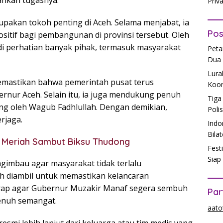
ankan tugasnya.
Priv
pakan tokoh penting di Aceh. Selama menjabat, ia
Pos
itif bagi pembangunan di provinsi tersebut. Oleh
di perhatian banyak pihak, termasuk masyarakat
Peta
Dua 
Lura
emastikan bahwa pemerintah pusat terus
Koor
nur Aceh. Selain itu, ia juga mendukung penuh
Tiga
g oleh Wagub Fadhlullah. Dengan demikian,
Poli
erjaga.
Indo
Bila
ng Meriah Sambut Biksu Thudong
Fest
Siap
gimbau agar masyarakat tidak terlalu
ah diambil untuk memastikan kelancaran
rharap agar Gubernur Muzakir Manaf segera sembuh
Par
enuh semangat.
aato