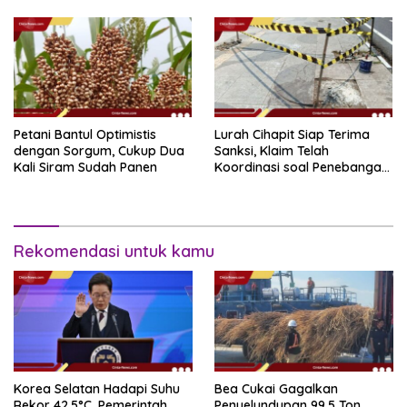
Petani Bantul Optimistis
Lurah Cihapit Siap Terima
dengan Sorgum, Cukup Dua
Sanksi, Klaim Telah
Kali Siram Sudah Panen
Koordinasi soal Penebangan
10 Pohon
Rekomendasi untuk kamu
Korea Selatan Hadapi Suhu
Bea Cukai Gagalkan
Rekor 42,5°C, Pemerintah
Penyelundupan 99,5 Ton