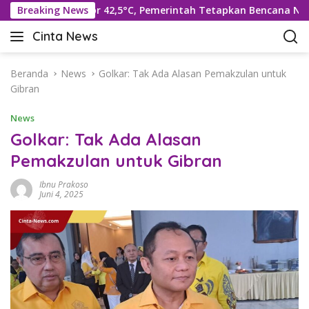
L
pi Suhu Rekor 42,5°C, Pemerintah Tetapkan Bencana Nasional
Breaking News
a
Cinta News
n
C
g
i
s
n
Beranda
News
Golkar: Tak Ada Alasan Pemakzulan untuk
u
t
Gibran
n
a
g
News
N
k
e
Golkar: Tak Ada Alasan
e
w
Pemakzulan untuk Gibran
k
s
o
–
Ibnu Prakoso
n
K
Juni 4, 2025
t
a
e
b
n
a
r
T
e
r