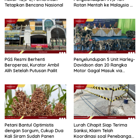
Tetapkan Bencana Nasional
Rotan Mentah ke Malaysia di
Perairan Sipadan
PGS Resmi Berhenti
Penyelundupan 5 Unit Harley-
Beroperasi, Kurator Ambil
Davidson dan 20 Rangka
Alih Setelah Putusan Pailit
Motor Gagal Masuk via
Tanjung Priok
Petani Bantul Optimistis
Lurah Cihapit Siap Terima
dengan Sorgum, Cukup Dua
Sanksi, Klaim Telah
Kali Siram Sudah Panen
Koordinasi soal Penebangan