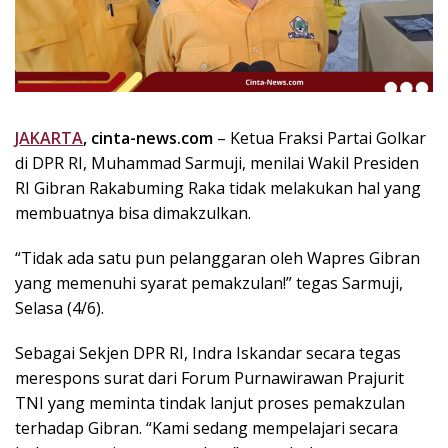
k
i
n
i
,
P
JAKARTA
, cinta-news.com
– Ketua Fraksi Partai Golkar
e
di DPR RI, Muhammad Sarmuji, menilai Wakil Presiden
n
u
RI Gibran Rakabuming Raka tidak melakukan hal yang
h
membuatnya bisa dimakzulkan.
I
n
“Tidak ada satu pun pelanggaran oleh Wapres Gibran
s
yang memenuhi syarat pemakzulan!” tegas Sarmuji,
p
Selasa (4/6).
i
r
Sebagai Sekjen DPR RI, Indra Iskandar secara tegas
a
merespons surat dari Forum Purnawirawan Prajurit
s
TNI yang meminta tindak lanjut proses pemakzulan
i
terhadap Gibran. “Kami sedang mempelajari secara
!