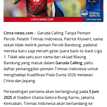
k
i
n
i
,
P
Cinta-news.com
– Garuda Calling Tanpa Pemain
e
Persib. Pelatih Timnas Indonesia, Patrick Kluivert, sama
n
u
sekali tidak melirik pemain Persib Bandung, padahal
h
mereka baru saja meraih gelar juara back-to-back Liga
I
1. Tidak ada satu pun nama dari skuad Maung
n
Bandung yang masuk dalam
Garuda Calling
, yaitu
s
daftar pemanggilan pemain Timnas Indonesia untuk
p
menghadapi Kualifikasi Piala Dunia 2026 melawan
i
China dan Jepang.
r
a
Pertandingan pertama akan berlangsung pada
5 Juni
s
i
2025
di Stadion Utama Gelora Bung Karno, Jakarta.
!
Kemudian, Timnas Indonesia akan bertandang ke