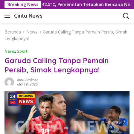
L
 Suhu Rekor 42,5°C, Pemerintah Tetapkan Bencana Nasional
Breaking News
a
Cinta News
n
C
g
i
s
n
Beranda
News
Garuda Calling Tanpa Pemain Persib, Simak
u
t
Lengkapnya!
n
a
g
News
,
Sport
N
k
e
Garuda Calling Tanpa Pemain
e
w
Persib, Simak Lengkapnya!
k
s
o
–
Ibnu Prakoso
n
K
Mei 19, 2025
t
a
e
b
n
a
r
T
e
r