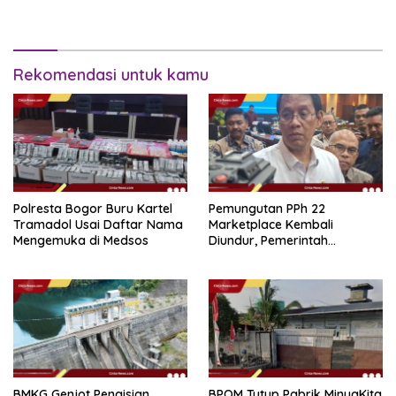
Hukuman 15 Tahun Penjara
Rekomendasi untuk kamu
Polresta Bogor Buru Kartel
Pemungutan PPh 22
Tramadol Usai Daftar Nama
Marketplace Kembali
Mengemuka di Medsos
Diundur, Pemerintah
Tetapkan 1 November 2026
BMKG Genjot Pengisian
BPOM Tutup Pabrik MinyaKita