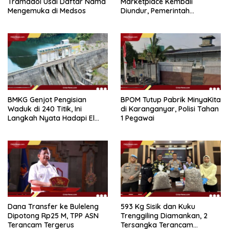
Tramadol Usai Daftar Nama
Marketplace Kembali
Mengemuka di Medsos
Diundur, Pemerintah
Tetapkan 1 November 2026
BMKG Genjot Pengisian
BPOM Tutup Pabrik MinyaKita
Waduk di 240 Titik, Ini
di Karanganyar, Polisi Tahan
Langkah Nyata Hadapi El
1 Pegawai
Niño 2026
Dana Transfer ke Buleleng
593 Kg Sisik dan Kuku
Dipotong Rp25 M, TPP ASN
Trenggiling Diamankan, 2
Terancam Tergerus
Tersangka Terancam