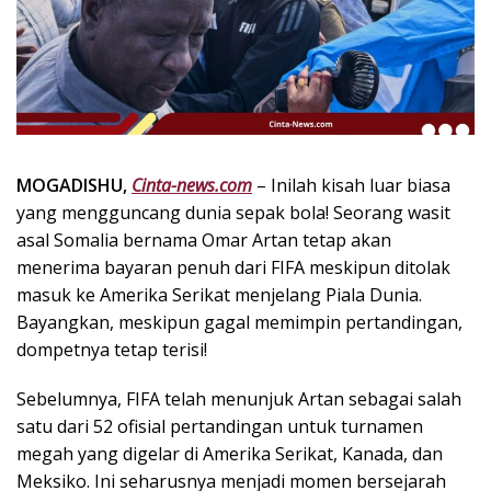
k
i
n
i
,
P
e
n
MOGADISHU,
Cinta-news.com
– Inilah kisah luar biasa
u
yang mengguncang dunia sepak bola! Seorang wasit
h
asal Somalia bernama Omar Artan tetap akan
I
menerima bayaran penuh dari FIFA meskipun ditolak
n
masuk ke Amerika Serikat menjelang Piala Dunia.
s
Bayangkan, meskipun gagal memimpin pertandingan,
p
dompetnya tetap terisi!
i
r
a
Sebelumnya, FIFA telah menunjuk Artan sebagai salah
s
satu dari 52 ofisial pertandingan untuk turnamen
i
megah yang digelar di Amerika Serikat, Kanada, dan
!
Meksiko. Ini seharusnya menjadi momen bersejarah