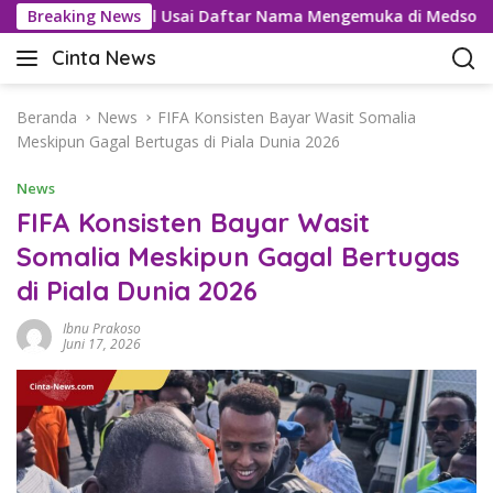
L
tel Tramadol Usai Daftar Nama Mengemuka di Medsos
Breaking News
a
Cinta News
n
C
g
i
s
n
Beranda
News
FIFA Konsisten Bayar Wasit Somalia
u
t
Meskipun Gagal Bertugas di Piala Dunia 2026
n
a
g
News
N
k
e
FIFA Konsisten Bayar Wasit
e
w
Somalia Meskipun Gagal Bertugas
k
s
o
di Piala Dunia 2026
–
n
K
t
Ibnu Prakoso
a
Juni 17, 2026
e
b
n
a
r
T
e
r