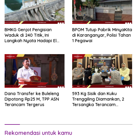
BMKG Genjot Pengisian
BPOM Tutup Pabrik MinyaKita
Waduk di 240 Titik, Ini
di Karanganyar, Polisi Tahan
Langkah Nyata Hadapi El
1 Pegawai
Niño 2026
Dana Transfer ke Buleleng
593 Kg Sisik dan Kuku
Dipotong Rp25 M, TPP ASN
Trenggiling Diamankan, 2
Terancam Tergerus
Tersangka Terancam
Hukuman 15 Tahun Penjara
Rekomendasi untuk kamu