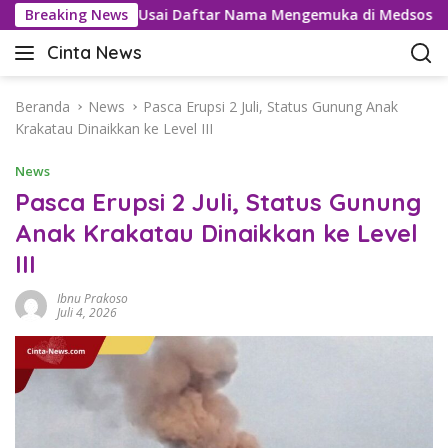
L
l Tramadol Usai Daftar Nama Mengemuka di Medsos
Breaking News
Pe
a
Cinta News
n
C
g
i
s
n
Beranda
News
Pasca Erupsi 2 Juli, Status Gunung Anak
u
t
Krakatau Dinaikkan ke Level III
n
a
g
News
N
k
e
Pasca Erupsi 2 Juli, Status Gunung
e
w
Anak Krakatau Dinaikkan ke Level
k
s
o
III
–
n
K
t
Ibnu Prakoso
a
Juli 4, 2026
e
b
n
a
r
T
e
r