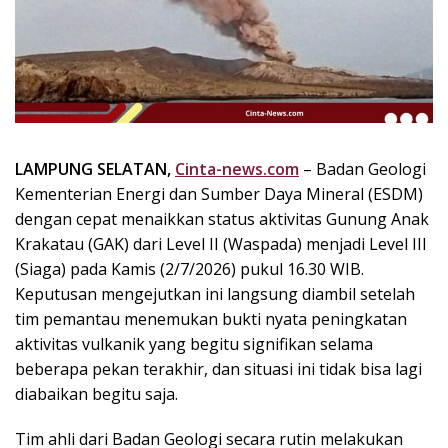
k
i
n
i
,
P
e
n
LAMPUNG SELATAN,
Cinta-news.com
– Badan Geologi
u
Kementerian Energi dan Sumber Daya Mineral (ESDM)
h
dengan cepat menaikkan status aktivitas Gunung Anak
I
Krakatau (GAK) dari Level II (Waspada) menjadi Level III
n
(Siaga) pada Kamis (2/7/2026) pukul 16.30 WIB.
s
Keputusan mengejutkan ini langsung diambil setelah
p
tim pemantau menemukan bukti nyata peningkatan
i
r
aktivitas vulkanik yang begitu signifikan selama
a
beberapa pekan terakhir, dan situasi ini tidak bisa lagi
s
diabaikan begitu saja.
i
!
Tim ahli dari Badan Geologi secara rutin melakukan