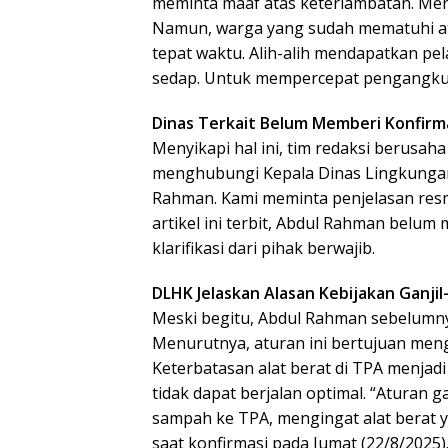
meminta maaf atas keterlambatan. Mere
Namun, warga yang sudah mematuhi at
tepat waktu. Alih-alih mendapatkan pe
sedap. Untuk mempercepat pengangku
Dinas Terkait Belum Memberi Konfirm
Menyikapi hal ini, tim redaksi berus
menghubungi Kepala Dinas Lingkungan
Rahman. Kami meminta penjelasan resm
artikel ini terbit, Abdul Rahman bel
klarifikasi dari pihak berwajib.
DLHK Jelaskan Alasan Kebijakan Ganji
Meski begitu, Abdul Rahman sebelumny
Menurutnya, aturan ini bertujuan me
Keterbatasan alat berat di TPA menja
tidak dapat berjalan optimal. “Aturan
sampah ke TPA, mengingat alat berat ya
saat konfirmasi pada Jumat (22/8/2025)