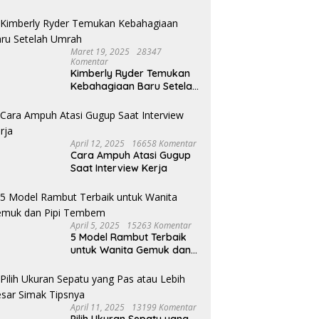
Maret 19, 2025
28347
Komentar
Kimberly Ryder Temukan
Kebahagiaan Baru Setelah
Umrah
April 12, 2025
16658 Komentar
Cara Ampuh Atasi Gugup
Saat Interview Kerja
April 5, 2025
15263 Komentar
5 Model Rambut Terbaik
untuk Wanita Gemuk dan
Pipi Tembem
April 11, 2025
13199 Komentar