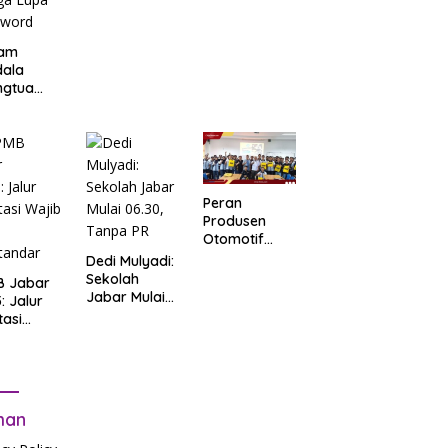
am
dala
ngtua
d Terkait
B
arta
: Salah
t Data
ga Lupa
Peran
sword
Produsen
Otomotif
dalam
Dedi Mulyadi:
Mendukung
Sekolah
B Jabar
Pendidikan
Jabar Mulai
: Jalur
06.30, Tanpa
tasi
PR
b Tes
tandar
man