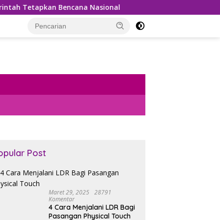
Bencana Nasional
Bea Cukai Gagalkan Penyelundupan 9
opular Post
Maret 29, 2025
28791
Komentar
4 Cara Menjalani LDR Bagi
Pasangan Physical Touch