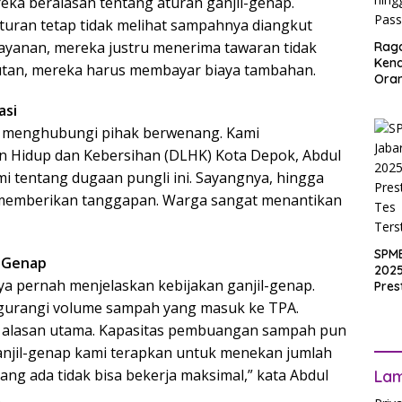
ka beralasan tentang aturan ganjil-genap.
uran tetap tidak melihat sampahnya diangkut
layanan, mereka justru menerima tawaran tidak
Rag
Ken
tan, mereka harus membayar biaya tambahan.
Ora
Muri
asi
SPM
Jak
aha menghubungi pihak berwenang. Kami
2025
 Hidup dan Kebersihan (DLHK) Kota Depok, Abdul
Inpu
hing
i tentang dugaan pungli ini. Sayangnya, hingga
Pas
um memberikan tanggapan. Warga sangat menantikan
SPM
l-Genap
2025
a pernah menjelaskan kebijakan ganjil-genap.
Pres
Waji
ngurangi volume sampah yang masuk ke TPA.
Ters
di alasan utama. Kapasitas pembuangan sampah pun
 ganjil-genap kami terapkan untuk menekan jumlah
ng ada tidak bisa bekerja maksimal,” kata Abdul
La
.