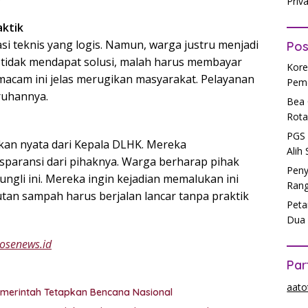
Priv
aktik
i teknis yang logis. Namun, warga justru menjadi
Pos
a tidak mendapat solusi, malah harus membayar
Kore
emacam ini jelas merugikan masyarakat. Pelayanan
Peme
ruhannya.
Bea 
Rota
PGS 
an nyata dari Kepala DLHK. Mereka
Alih
paransi dari pihaknya. Warga berharap pihak
Peny
gli ini. Mereka ingin kejadian memalukan ini
Rang
utan sampah harus berjalan lancar tanpa praktik
Peta
Dua 
osenews.id
Par
aato
emerintah Tetapkan Bencana Nasional