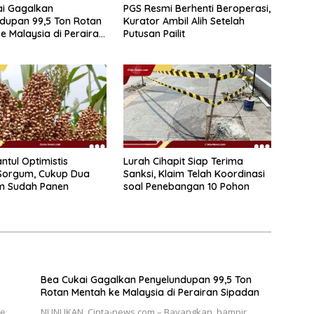
ai Gagalkan
PGS Resmi Berhenti Beroperasi,
dupan 99,5 Ton Rotan
Kurator Ambil Alih Setelah
e Malaysia di Perairan
Putusan Pailit
ntul Optimistis
Lurah Cihapit Siap Terima
Sorgum, Cukup Dua
Sanksi, Klaim Telah Koordinasi
am Sudah Panen
soal Penebangan 10 Pohon
Bea Cukai Gagalkan Penyelundupan 99,5 Ton
Rotan Mentah ke Malaysia di Perairan Sipadan
ae
NUNUKAN, Cinta-news.com – Bayangkan, hampir