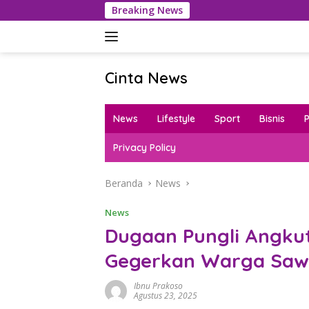
Langsung
Breaking News
K
ke
konten
Cinta News
Cinta
News
News
Lifestyle
Sport
Bisnis
–
Kabar
Privacy Policy
Terkini,
Penuh
Beranda
News
Inspirasi!
News
Dugaan Pungli Angku
Gegerkan Warga Sa
Ibnu Prakoso
Agustus 23, 2025