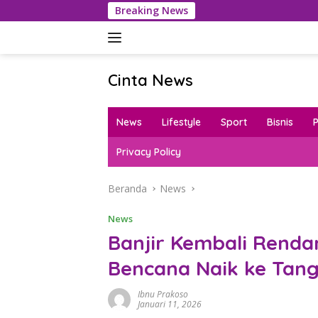
Langsung
Breaking News
Polr
ke
konten
Cinta News
Cinta
News
News
Lifestyle
Sport
Bisnis
–
Kabar
Privacy Policy
Terkini,
Penuh
Beranda
News
Inspirasi!
News
Banjir Kembali Renda
Bencana Naik ke Tan
Ibnu Prakoso
Januari 11, 2026