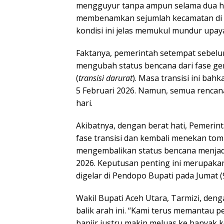
mengguyur tanpa ampun selama dua har
membenamkan sejumlah kecamatan di Ka
kondisi ini jelas memukul mundur upay
Faktanya, pemerintah setempat sebel
mengubah status bencana dari fase gen
(
transisi darurat
). Masa transisi ini bah
5 Februari 2026. Namun, semua rencan
hari.
Akibatnya, dengan berat hati, Pemeri
fase transisi dan kembali menekan to
mengembalikan status bencana menja
2026. Keputusan penting ini merupakan
digelar di Pendopo Bupati pada Jumat (
Wakil Bupati Aceh Utara, Tarmizi, deng
balik arah ini. “Kami terus memantau 
banjir justru makin meluas ke banyak ke