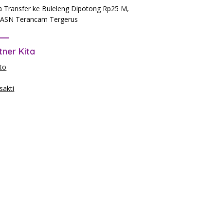
 Transfer ke Buleleng Dipotong Rp25 M,
ASN Terancam Tergerus
tner Kita
to
akti