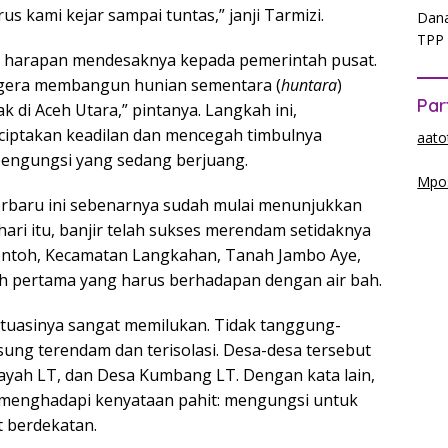
us kami kejar sampai tuntas,” janji Tarmizi.
Dana
TPP 
kan harapan mendesaknya kepada pemerintah pusat.
egera membangun hunian sementara (
huntara
)
Par
k di Aceh Utara,” pintanya. Langkah ini,
ciptakan keadilan dan mencegah timbulnya
aato
pengungsi yang sedang berjuang.
Mpos
terbaru ini sebenarnya sudah mulai menunjukkan
hari itu, banjir telah sukses merendam setidaknya
ontoh, Kecamatan Langkahan, Tanah Jambo Aye,
ah pertama yang harus berhadapan dengan air bah.
tuasinya sangat memilukan. Tidak tanggung-
ung terendam dan terisolasi. Desa-desa tersebut
ayah LT, dan Desa Kumbang LT. Dengan kata lain,
a menghadapi kenyataan pahit: mengungsi untuk
t berdekatan.