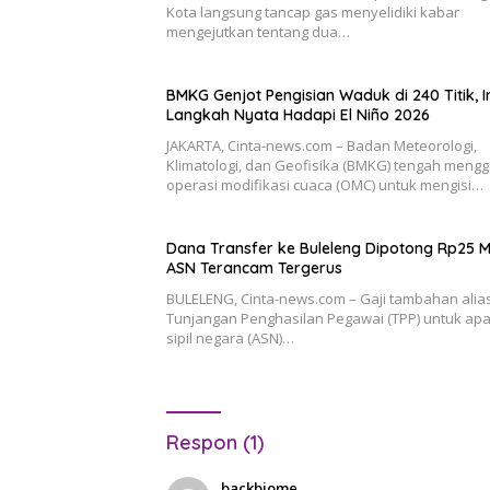
Kota langsung tancap gas menyelidiki kabar
mengejutkan tentang dua…
BMKG Genjot Pengisian Waduk di 240 Titik, I
Langkah Nyata Hadapi El Niño 2026
JAKARTA, Cinta-news.com – Badan Meteorologi,
Klimatologi, dan Geofisika (BMKG) tengah mengg
operasi modifikasi cuaca (OMC) untuk mengisi…
Dana Transfer ke Buleleng Dipotong Rp25 M
ASN Terancam Tergerus
BULELENG, Cinta-news.com – Gaji tambahan alia
Tunjangan Penghasilan Pegawai (TPP) untuk apa
sipil negara (ASN)…
Respon (1)
backbiome