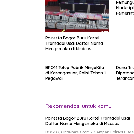
Pemungu
Marketpl
Pemerint
Novembe
Polresta Bogor Buru Kartel
Tramadol Usai Daftar Nama
Mengemuka di Medsos
BPOM Tutup Pabrik MinyaKita
Dana Tra
di Karanganyar, Polisi Tahan 1
Dipotong
Pegawai
Teranca
Rekomendasi untuk kamu
Polresta Bogor Buru Kartel Tramadol Usai
Daftar Nama Mengemuka di Medsos
BOGOR, Cinta-news.com – Gempar! Polresta Bog