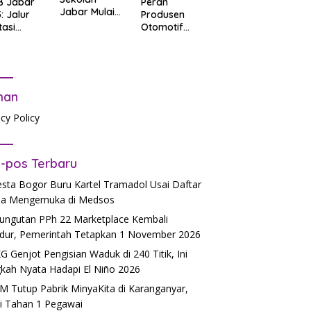
B Jabar
Peran
Jabar Mulai
: Jalur
Produsen
06.30, Tanpa
tasi
Otomotif
PR
b Tes
dalam
tandar
Mendukung
Pendidikan
man
acy Policy
-pos Terbaru
esta Bogor Buru Kartel Tramadol Usai Daftar
a Mengemuka di Medsos
ngutan PPh 22 Marketplace Kembali
dur, Pemerintah Tetapkan 1 November 2026
 Genjot Pengisian Waduk di 240 Titik, Ini
kah Nyata Hadapi El Niño 2026
 Tutup Pabrik MinyaKita di Karanganyar,
si Tahan 1 Pegawai