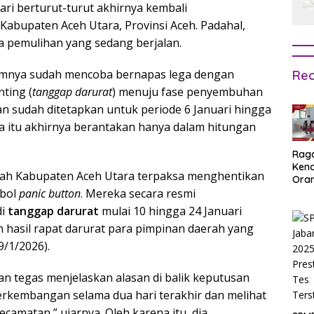
i berturut-turut akhirnya kembali
bupaten Aceh Utara, Provinsi Aceh. Padahal,
a pemulihan yang sedang berjalan.
umnya sudah mencoba bernapas lega dengan
Rec
ting (
tanggap darurat
) menuju fase penyembuhan
kan sudah ditetapkan untuk periode 6 Januari hingga
a itu akhirnya berantakan hanya dalam hitungan
Rag
Ken
ntah Kabupaten Aceh Utara terpaksa menghentikan
Ora
Muri
mbol
panic button
. Mereka secara resmi
SPM
di
tanggap darurat
mulai 10 hingga 24 Januari
Jak
 hasil rapat darurat para pimpinan daerah yang
2025
Inpu
9/1/2026).
hing
Pas
an tegas menjelaskan alasan di balik keputusan
perkembangan selama dua hari terakhir dan melihat
camatan,” ujarnya. Oleh karena itu, dia