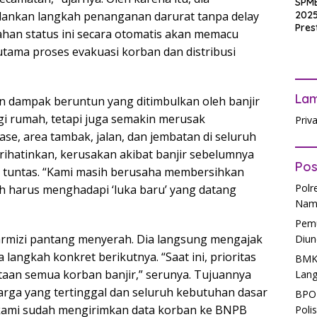
SPM
2025
lankan langkah penanganan darurat tanpa delay
Pres
ahan status ini secara otomatis akan memacu
Waji
utama proses evakuasi korban dan distribusi
Ters
La
n dampak beruntun yang ditimbulkan oleh banjir
ngi rumah, tetapi juga semakin merusak
Priv
nase, area tambak, jalan, dan jembatan di seluruh
prihatinkan, kerusakan akibat banjir sebelumnya
Pos
 tuntas. “Kami masih berusaha membersihkan
Polr
ah harus menghadapi ‘luka baru’ yang datang
Nam
Pemu
armizi pantang menyerah. Dia langsung mengajak
Diun
langkah konkret berikutnya. “Saat ini, prioritas
BMKG
aan semua korban banjir,” serunya. Tujuannya
Lang
warga yang tertinggal dan seluruh kebutuhan dasar
BPOM
 kami sudah mengirimkan data korban ke BNPB
Poli