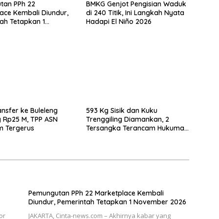
tan PPh 22
BMKG Genjot Pengisian Waduk
ace Kembali Diundur,
di 240 Titik, Ini Langkah Nyata
ah Tetapkan 1
Hadapi El Niño 2026
r 2026
nsfer ke Buleleng
593 Kg Sisik dan Kuku
 Rp25 M, TPP ASN
Trenggiling Diamankan, 2
m Tergerus
Tersangka Terancam Hukuman
15 Tahun Penjara
Pemungutan PPh 22 Marketplace Kembali
Diundur, Pemerintah Tetapkan 1 November 2026
or
JAKARTA, Cinta-news.com – Akhirnya kabar yang