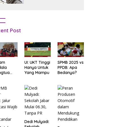
ent Post
am
UI: UKT Tinggi
SPMB 2025 vs
dala
Hanya Untuk
PPDB: Apa
ngtua
Yang Mampu
Bedanya?
d Terkait
B
arta
: Salah
t Data
ga Lupa
sword
Dedi Mulyadi:
Sekolah