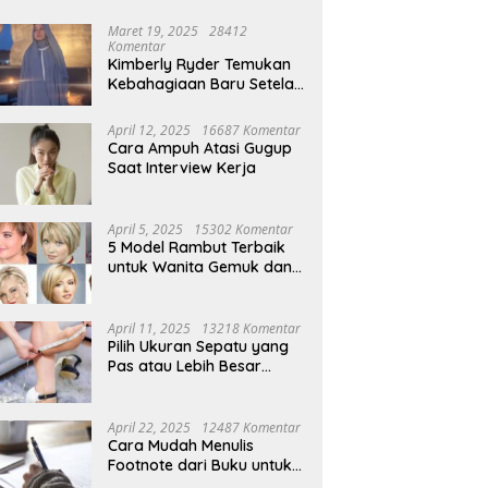
Maret 19, 2025
28412
Komentar
Kimberly Ryder Temukan
Kebahagiaan Baru Setelah
Umrah
April 12, 2025
16687 Komentar
Cara Ampuh Atasi Gugup
Saat Interview Kerja
April 5, 2025
15302 Komentar
5 Model Rambut Terbaik
untuk Wanita Gemuk dan
Pipi Tembem
April 11, 2025
13218 Komentar
Pilih Ukuran Sepatu yang
Pas atau Lebih Besar
Simak Tipsnya
April 22, 2025
12487 Komentar
Cara Mudah Menulis
Footnote dari Buku untuk
Pemula