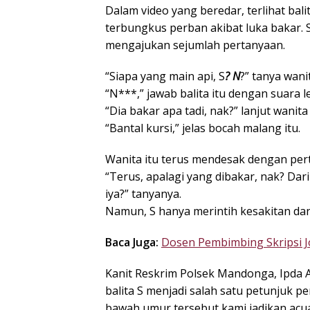
Dalam video yang beredar, terlihat bal
terbungkus perban akibat luka bakar.
mengajukan sejumlah pertanyaan.
“Siapa yang main api, S
? N
?” tanya wani
“N***,” jawab balita itu dengan suara 
“Dia bakar apa tadi, nak?” lanjut wanita 
“Bantal kursi,” jelas bocah malang itu.
Wanita itu terus mendesak dengan pert
“Terus, apalagi yang dibakar, nak? Da
iya?” tanyanya.
Namun, S hanya merintih kesakitan dan
Baca Juga:
Dosen Pembimbing Skripsi J
Kanit Reskrim Polsek Mandonga, Ipda
balita S menjadi salah satu petunjuk p
bawah umur tersebut kami jadikan acua