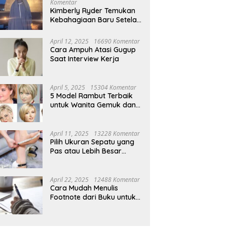
Komentar
Kimberly Ryder Temukan
Kebahagiaan Baru Setelah
Umrah
April 12, 2025
16690 Komentar
Cara Ampuh Atasi Gugup
Saat Interview Kerja
April 5, 2025
15304 Komentar
5 Model Rambut Terbaik
untuk Wanita Gemuk dan
Pipi Tembem
April 11, 2025
13228 Komentar
Pilih Ukuran Sepatu yang
Pas atau Lebih Besar
Simak Tipsnya
April 22, 2025
12488 Komentar
Cara Mudah Menulis
Footnote dari Buku untuk
Pemula