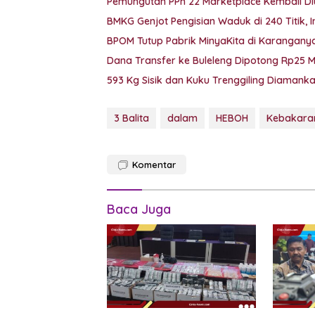
Pemungutan PPh 22 Marketplace Kembali Di
BMKG Genjot Pengisian Waduk di 240 Titik, 
BPOM Tutup Pabrik MinyaKita di Karanganyar
Dana Transfer ke Buleleng Dipotong Rp25 
593 Kg Sisik dan Kuku Trenggiling Diaman
3 Balita
dalam
HEBOH
Kebakara
Komentar
Baca Juga