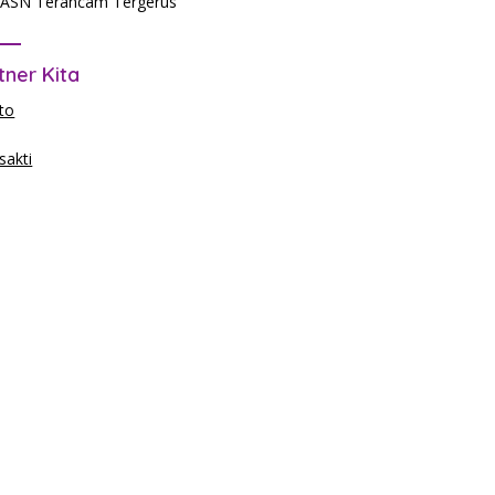
ASN Terancam Tergerus
tner Kita
to
akti