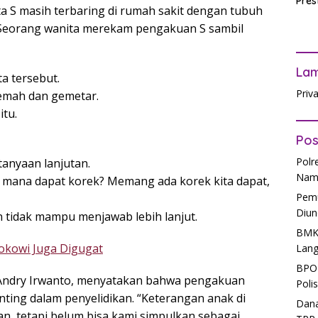
Pres
ita S masih terbaring di rumah sakit dengan tubuh
Waji
Ters
 Seorang wanita merekam pengakuan S sambil
La
ta tersebut.
Priv
lemah dan gemetar.
itu.
Pos
Polr
anyaan lanjutan.
Nam
ri mana dapat korek? Memang ada korek kita dapat,
Pemu
Diun
 tidak mampu menjawab lebih lanjut.
BMKG
okowi Juga Digugat
Lang
BPOM
 Andry Irwanto, menyatakan bahwa pengakuan
Poli
enting dalam penyelidikan. “Keterangan anak di
Dana
n, tetapi belum bisa kami simpulkan sebagai