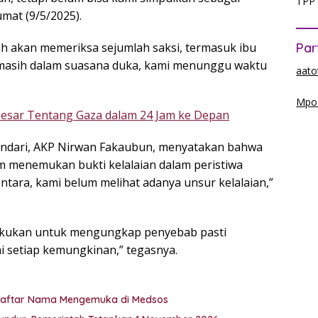
TPP 
umat (9/5/2025).
 akan memeriksa sejumlah saksi, termasuk ibu
Par
masih dalam suasana duka, kami menunggu waktu
aato
Mpos
sar Tentang Gaza dalam 24 Jam ke Depan
ndari, AKP Nirwan Fakaubun, menyatakan bahwa
m menemukan bukti kelalaian dalam peristiwa
ntara, kami belum melihat adanya unsur kelalaian,”
ilakukan untuk mengungkap penyebab pasti
i setiap kemungkinan,” tegasnya.
i Daftar Nama Mengemuka di Medsos