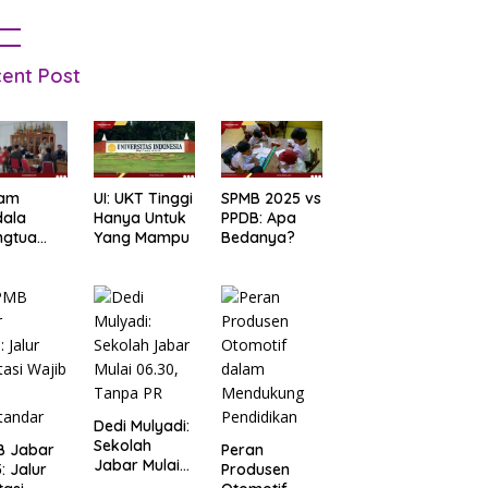
ent Post
am
UI: UKT Tinggi
SPMB 2025 vs
dala
Hanya Untuk
PPDB: Apa
ngtua
Yang Mampu
Bedanya?
d Terkait
B
arta
: Salah
t Data
ga Lupa
sword
Dedi Mulyadi:
Sekolah
B Jabar
Peran
Jabar Mulai
: Jalur
Produsen
06.30, Tanpa