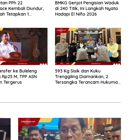
tan PPh 22
BMKG Genjot Pengisian Waduk
ace Kembali Diundur,
di 240 Titik, Ini Langkah Nyata
ah Tetapkan 1
Hadapi El Niño 2026
r 2026
nsfer ke Buleleng
593 Kg Sisik dan Kuku
 Rp25 M, TPP ASN
Trenggiling Diamankan, 2
m Tergerus
Tersangka Terancam Hukuman
15 Tahun Penjara