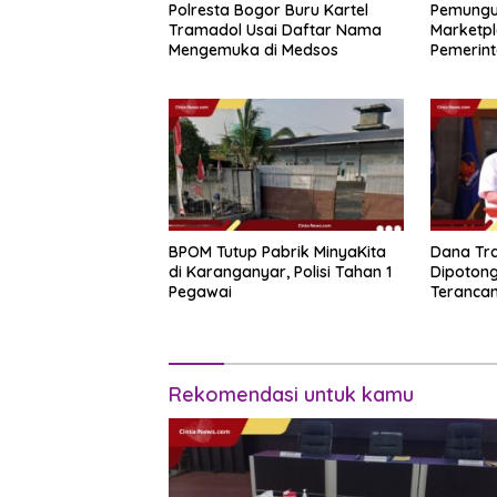
Polresta Bogor Buru Kartel
Pemungu
Tramadol Usai Daftar Nama
Marketpl
Mengemuka di Medsos
Pemerint
Novembe
BPOM Tutup Pabrik MinyaKita
Dana Tra
di Karanganyar, Polisi Tahan 1
Dipotong
Pegawai
Teranca
Rekomendasi untuk kamu