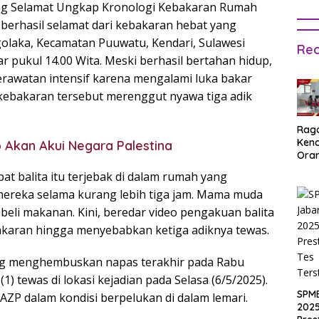
ang Selamat Ungkap Kronologi Kebakaran Rumah
berhasil selamat dari kebakaran hebat yang
laka, Kecamatan Puuwatu, Kendari, Sulawesi
Rec
ar pukul 14.00 Wita. Meski berhasil bertahan hidup,
 perawatan intensif karena mengalami luka bakar
 kebakaran tersebut merenggut nyawa tiga adik
Rag
Ken
Akan Akui Negara Palestina
Ora
Muri
pat balita itu terjebak di dalam rumah yang
SPM
mereka selama kurang lebih tiga jam. Mama muda
Jak
2025
eli makanan. Kini, beredar video pengakuan balita
Inpu
karan hingga menyebabkan ketiga adiknya tewas.
hing
Pas
yang menghembuskan napas terakhir pada Rabu
1) tewas di lokasi kejadian pada Selasa (6/5/2025).
SPM
P dalam kondisi berpelukan di dalam lemari.
2025