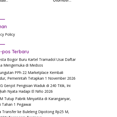
tasi
Otomotif
PR
b Tes
dalam
tandar
Mendukung
Pendidikan
man
acy Policy
-pos Terbaru
esta Bogor Buru Kartel Tramadol Usai Daftar
a Mengemuka di Medsos
ngutan PPh 22 Marketplace Kembali
dur, Pemerintah Tetapkan 1 November 2026
 Genjot Pengisian Waduk di 240 Titik, Ini
kah Nyata Hadapi El Niño 2026
 Tutup Pabrik MinyaKita di Karanganyar,
si Tahan 1 Pegawai
 Transfer ke Buleleng Dipotong Rp25 M,