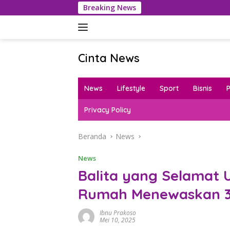
Langsung
Breaking News
Polresta Bog
ke
konten
Cinta News
Cinta
News
News
Lifestyle
Sport
Bisnis
–
Kabar
Privacy Policy
Terkini,
Penuh
Beranda
News
Inspirasi!
News
Balita yang Selamat
Rumah Menewaskan 3
Ibnu Prakoso
Mei 10, 2025