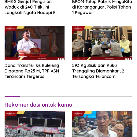
BMKG Genjot Pengisian
BPOM Tutup Pabrik MinyaKita
Waduk di 240 Titik, Ini
di Karanganyar, Polisi Tahan
Langkah Nyata Hadapi El
1 Pegawai
Niño 2026
Dana Transfer ke Buleleng
593 Kg Sisik dan Kuku
Dipotong Rp25 M, TPP ASN
Trenggiling Diamankan, 2
Terancam Tergerus
Tersangka Terancam
Hukuman 15 Tahun Penjara
Rekomendasi untuk kamu