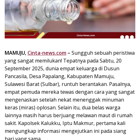
k
i
n
i
,
P
e
n
MAMUJU,
Cinta-news.com
–
Sungguh sebuah peristiwa
u
yang sangat memilukan! Tepatnya pada Sabtu, 20
h
September 2025, dunia empat keluarga di Dusun
I
Pancasila, Desa Papalang, Kabupaten Mamuju,
n
Sulawesi Barat (Sulbar), runtuh berantakan. Pasalnya,
s
empat pemuda mereka tewas dengan cara yang sangat
p
mengenaskan setelah nekat menenggak minuman
i
r
keras (miras) oplosan. Selain itu, dua belas warga
a
lainnya masih harus berjuang melawan maut di rumah
s
sakit. Kapolsek Kalukku, Iptu Makmur, pertama kali
i
mengungkap informasi mengejutkan ini pada siang
!
hari yang sama.