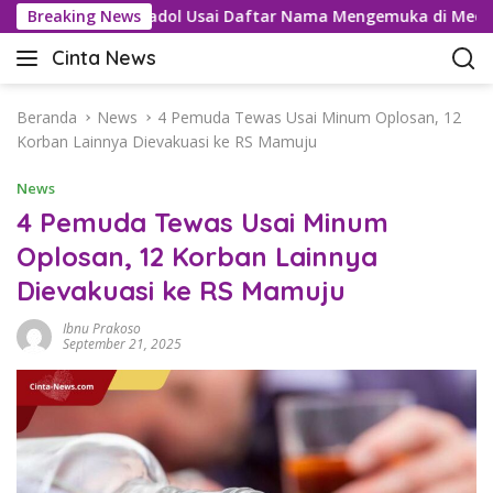
L
u Kartel Tramadol Usai Daftar Nama Mengemuka di Medsos
Breaking News
a
Cinta News
n
C
g
i
s
n
Beranda
News
4 Pemuda Tewas Usai Minum Oplosan, 12
u
t
Korban Lainnya Dievakuasi ke RS Mamuju
n
a
g
News
N
k
e
4 Pemuda Tewas Usai Minum
e
w
Oplosan, 12 Korban Lainnya
k
s
o
Dievakuasi ke RS Mamuju
–
n
K
t
Ibnu Prakoso
a
September 21, 2025
e
b
n
a
r
T
e
r