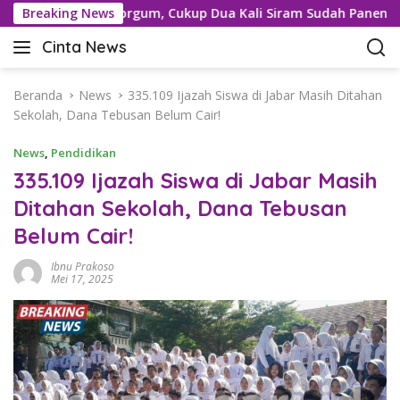
L
tis dengan Sorgum, Cukup Dua Kali Siram Sudah Panen
Breaking News
a
Cinta News
n
C
g
i
s
n
Beranda
News
335.109 Ijazah Siswa di Jabar Masih Ditahan
u
t
Sekolah, Dana Tebusan Belum Cair!
n
a
g
News
,
Pendidikan
N
k
e
335.109 Ijazah Siswa di Jabar Masih
e
w
Ditahan Sekolah, Dana Tebusan
k
s
o
Belum Cair!
–
n
K
t
Ibnu Prakoso
a
Mei 17, 2025
e
b
n
a
r
T
e
r