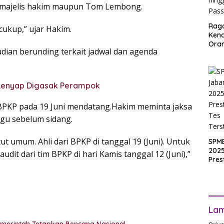
 majelis hakim maupun Tom Lembong.
Rag
ukup,” ujar Hakim.
Ken
Ora
dian berunding terkait jadwal dan agenda
Muri
SPM
Jak
2025
 Lenyap Digasak Perampok
Inpu
hing
BPKP pada 19 Juni mendatang.Hakim meminta jaksa
Pas
gu sebelum sidang.
t umum. Ahli dari BPKP di tanggal 19 (Juni). Untuk
SPM
2025
dit dari tim BPKP di hari Kamis tanggal 12 (Juni),”
Pres
Waji
Ters
La