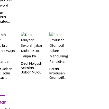
am
dala
ngtua
d Terkait
B
arta
: Salah
t Data
ga Lupa
sword
Dedi Mulyadi:
Sekolah
B Jabar
Peran
Jabar Mulai
: Jalur
Produsen
06.30, Tanpa
tasi
Otomotif
PR
b Tes
dalam
tandar
Mendukung
Pendidikan
man