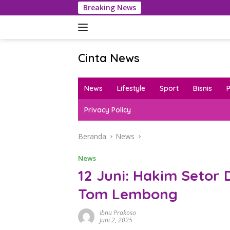
Langsung
Breaking News
K
ke
konten
Cinta News
Cinta
News
News
Lifestyle
Sport
Bisnis
–
Kabar
Privacy Policy
Terkini,
Penuh
Beranda
News
Inspirasi!
News
12 Juni: Hakim Setor 
Tom Lembong
Ibnu Prakoso
Juni 2, 2025