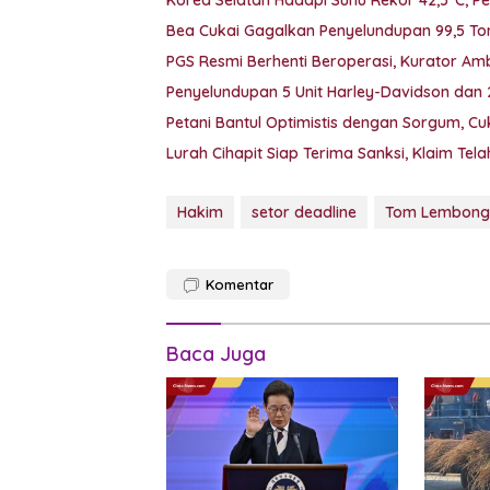
Korea Selatan Hadapi Suhu Rekor 42,5°C, P
Bea Cukai Gagalkan Penyelundupan 99,5 Ton
PGS Resmi Berhenti Beroperasi, Kurator Ambil
Penyelundupan 5 Unit Harley-Davidson dan
Petani Bantul Optimistis dengan Sorgum, C
Lurah Cihapit Siap Terima Sanksi, Klaim Te
Hakim
setor deadline
Tom Lembong
Komentar
Baca Juga