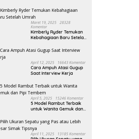
Maret 19, 2025
28328
Komentar
Kimberly Ryder Temukan
Kebahagiaan Baru Setelah
Umrah
April 12, 2025
16643 Komentar
Cara Ampuh Atasi Gugup
Saat Interview Kerja
April 5, 2025
15246 Komentar
5 Model Rambut Terbaik
untuk Wanita Gemuk dan
Pipi Tembem
April 11, 2025
13185 Komentar