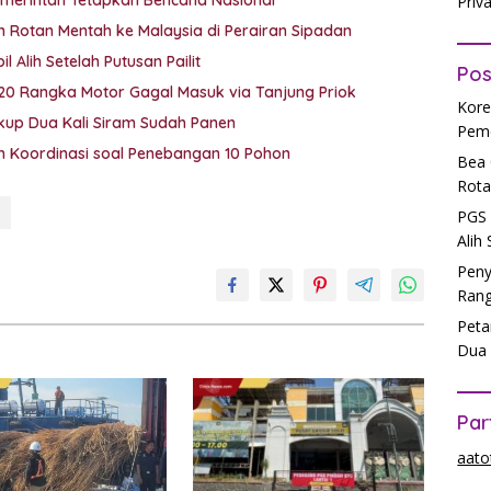
emerintah Tetapkan Bencana Nasional
Priv
 Rotan Mentah ke Malaysia di Perairan Sipadan
 Alih Setelah Putusan Pailit
Pos
 20 Rangka Motor Gagal Masuk via Tanjung Priok
Kore
ukup Dua Kali Siram Sudah Panen
Peme
lah Koordinasi soal Penebangan 10 Pohon
Bea 
Rota
PGS 
Alih
Peny
Rang
Peta
Dua 
Par
aato