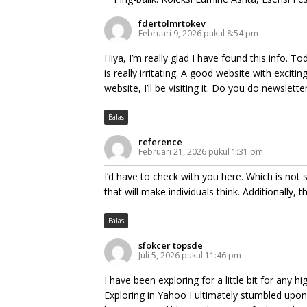
fdertolmrtokev
Februari 9, 2026 pukul 8:54 pm
Hiya, I’m really glad I have found this info. T
is really irritating. A good website with exciti
website, I’ll be visiting it. Do you do newslette
Balas
reference
Februari 21, 2026 pukul 1:31 pm
I’d have to check with you here. Which is not 
that will make individuals think. Additionally,
Balas
sfokcer topsde
Juli 5, 2026 pukul 11:46 pm
I have been exploring for a little bit for any hi
Exploring in Yahoo I ultimately stumbled upon t