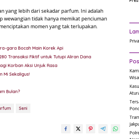
Pres
Waji
 yang lebih dari sekadar parfum. Ini adalah
Ters
tiap wewangian tidak hanya memikat penciuman
 menciptakan momen yang tak terlupakan.
La
Priv
ra-gara Bocah Main Korek Api
80 Transaksi Fiktif untuk Tutupi Aliran Dana
Pos
i Korban Aksi Unjuk Rasa
Kamb
 Mi Sekaligus!
Wisa
Kasu
am Bulan?
Atur
Ters
arfum
Seni
Pono
Tram
Jakp
Polr