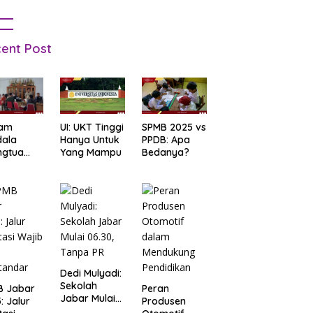
ent Post
am
UI: UKT Tinggi
SPMB 2025 vs
dala
Hanya Untuk
PPDB: Apa
ngtua
Yang Mampu
Bedanya?
d Terkait
B
arta
: Salah
t Data
ga Lupa
sword
Dedi Mulyadi:
Sekolah
B Jabar
Peran
Jabar Mulai
: Jalur
Produsen
06.30, Tanpa