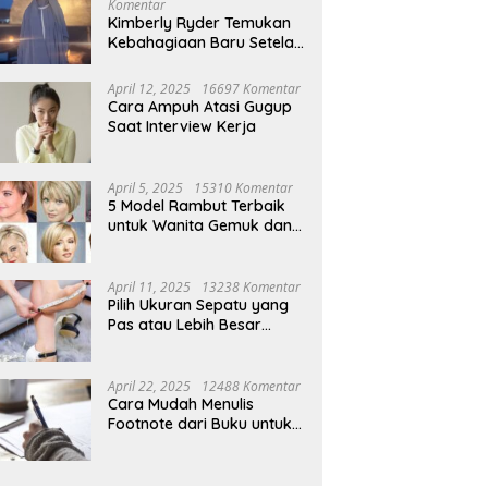
Komentar
Kimberly Ryder Temukan
Kebahagiaan Baru Setelah
Umrah
April 12, 2025
16697 Komentar
Cara Ampuh Atasi Gugup
Saat Interview Kerja
April 5, 2025
15310 Komentar
5 Model Rambut Terbaik
untuk Wanita Gemuk dan
Pipi Tembem
April 11, 2025
13238 Komentar
Pilih Ukuran Sepatu yang
Pas atau Lebih Besar
Simak Tipsnya
April 22, 2025
12488 Komentar
Cara Mudah Menulis
Footnote dari Buku untuk
Pemula