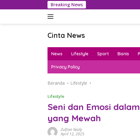
Langsung
Breaking News
Kamboja Kaj
ke
konten
Cinta News
Cinta
News
News
Lifestyle
Sport
Bisnis
–
Kabar
Privacy Policy
Terkini,
Penuh
Beranda
Lifestyle
Inspirasi!
Lifestyle
Seni dan Emosi dalam
yang Mewah
Zulfian Nazly
April 12, 2025