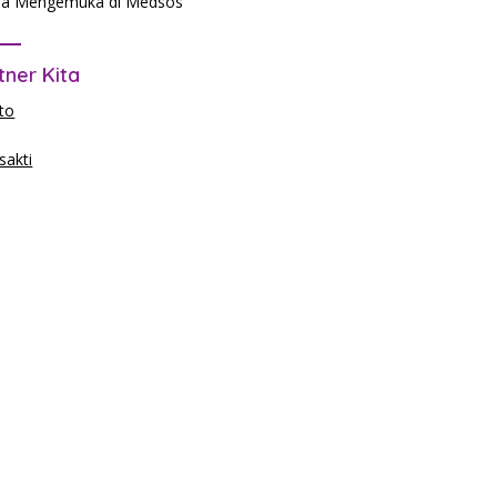
a Mengemuka di Medsos
tner Kita
to
akti