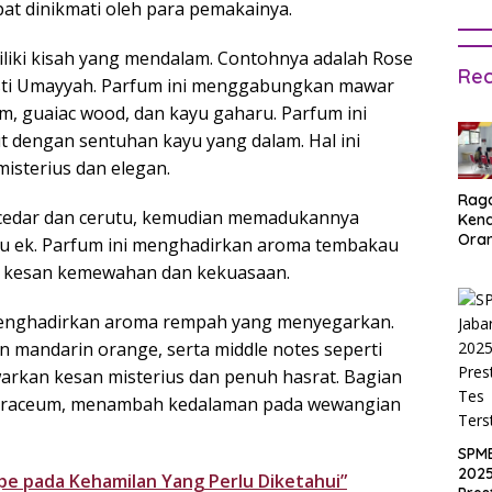
at dinikmati oleh para pemakainya.
miliki kisah yang mendalam. Contohnya adalah Rose
Rec
asti Umayyah. Parfum ini menggabungkan mawar
m, guaiac wood, dan kayu gaharu. Parfum ini
dengan sentuhan kayu yang dalam. Hal ini
sterius dan elegan.
Rag
 cedar dan cerutu, kemudian memadukannya
Ken
Ora
yu ek. Parfum ini menghadirkan aroma tembakau
Muri
 kesan kemewahan dan kekuasaan.
SPM
Jak
2025
menghadirkan aroma rempah yang menyegarkan.
Inpu
n mandarin orange, serta middle notes seperti
hing
arkan kesan misterius dan penuh hasrat. Bagian
Pas
n hyraceum, menambah kedalaman pada wewangian
SPM
2025
e pada Kehamilan Yang Perlu Diketahui”