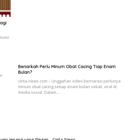
agi
Asasi
Benarkah Perlu Minum Obat Cacing Tiap Enam
Bulan?
an
cinta-news.com – Unggahan video bernarasi perlunya
minum obat cacing setiap enam bulan sekali, viral di
media sosial. Dalam…
syen Jepang yang Elegan - Cinta News