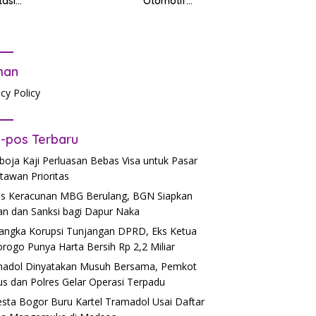
tasi
Otomotif
PR
b Tes
dalam
tandar
Mendukung
Pendidikan
man
acy Policy
-pos Terbaru
oja Kaji Perluasan Bebas Visa untuk Pasar
tawan Prioritas
s Keracunan MBG Berulang, BGN Siapkan
an dan Sanksi bagi Dapur Naka
angka Korupsi Tunjangan DPRD, Eks Ketua
rogo Punya Harta Bersih Rp 2,2 Miliar
adol Dinyatakan Musuh Bersama, Pemkot
us dan Polres Gelar Operasi Terpadu
esta Bogor Buru Kartel Tramadol Usai Daftar