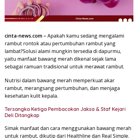
k
i
n
i
,
cinta-news.com –
Apakah kamu sedang mengalami
P
rambut rontok atau pertumbuhan rambut yang
e
n
lambat?Solusi alami mungkin tersedia di dapurmu,
u
yaitu manfaat bawang merah dikenal sejak lama
h
sebagai ramuan tradisional untuk merawat rambut.
I
n
Nutrisi dalam bawang merah memperkuat akar
s
rambut, merangsang pertumbuhan, dan menjaga
p
kesehatan kulit kepala.
i
r
Tersangka Ketiga Pembacokan Jaksa & Staf Kejari
a
Deli Ditangkap
s
i
Simak manfaat dan cara menggunakan bawang merah
!
untuk rambut, dikutip dari Healthline dan Real Simple.