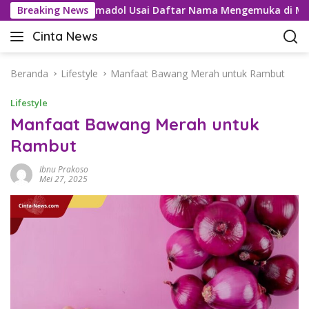
L
Buru Kartel Tramadol Usai Daftar Nama Mengemuka di Medsos
Breaking News
a
Cinta News
n
C
g
i
s
n
Beranda
Lifestyle
Manfaat Bawang Merah untuk Rambut
u
t
n
Lifestyle
a
g
N
Manfaat Bawang Merah untuk
k
e
Rambut
e
w
k
s
Ibnu Prakoso
o
–
Mei 27, 2025
n
K
t
a
e
b
n
a
r
T
e
r