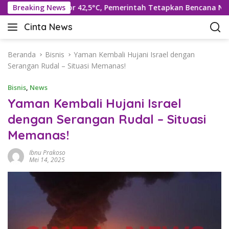
L
pi Suhu Rekor 42,5°C, Pemerintah Tetapkan Bencana Nasional
Breaking News
a
Cinta News
n
C
g
i
s
n
Beranda
Bisnis
Yaman Kembali Hujani Israel dengan
u
t
Serangan Rudal – Situasi Memanas!
n
a
g
Bisnis
,
News
N
k
e
Yaman Kembali Hujani Israel
e
w
dengan Serangan Rudal – Situasi
k
s
o
Memanas!
–
n
K
t
Ibnu Prakoso
a
Mei 14, 2025
e
b
n
a
r
T
e
r