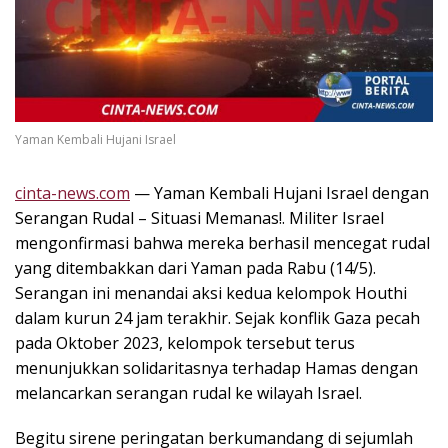
k
i
n
i
,
P
Yaman Kembali Hujani Israel
e
n
u
cinta-news.com
— Yaman Kembali Hujani Israel dengan
h
Serangan Rudal – Situasi Memanas!. Militer Israel
I
mengonfirmasi bahwa mereka berhasil mencegat rudal
n
yang ditembakkan dari Yaman pada Rabu (14/5).
s
Serangan ini menandai aksi kedua kelompok Houthi
p
dalam kurun 24 jam terakhir. Sejak konflik Gaza pecah
i
r
pada Oktober 2023, kelompok tersebut terus
a
menunjukkan solidaritasnya terhadap Hamas dengan
s
melancarkan serangan rudal ke wilayah Israel.
i
!
Begitu sirene peringatan berkumandang di sejumlah