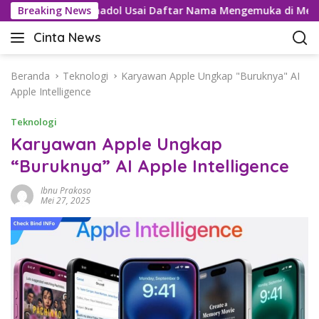
L
u Kartel Tramadol Usai Daftar Nama Mengemuka di Medsos
Breaking News
a
Cinta News
n
C
g
i
s
n
Beranda
Teknologi
Karyawan Apple Ungkap "Buruknya" AI
u
t
Apple Intelligence
n
a
g
Teknologi
N
k
e
Karyawan Apple Ungkap
e
w
“Buruknya” AI Apple Intelligence
k
s
o
–
Ibnu Prakoso
n
K
Mei 27, 2025
t
a
e
b
n
a
r
T
e
r