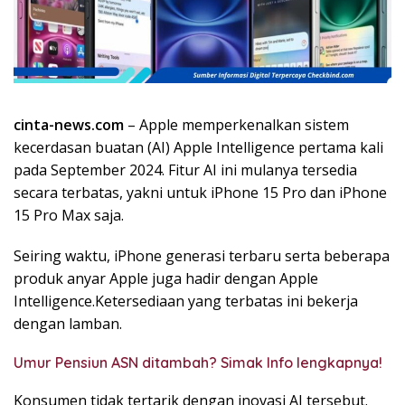
k
i
n
i
,
P
cinta-news.com
– Apple memperkenalkan sistem
e
kecerdasan buatan (AI) Apple Intelligence pertama kali
n
u
pada September 2024. Fitur AI ini mulanya tersedia
h
secara terbatas, yakni untuk iPhone 15 Pro dan iPhone
I
15 Pro Max saja.
n
s
Seiring waktu, iPhone generasi terbaru serta beberapa
p
produk anyar Apple juga hadir dengan Apple
i
Intelligence.Ketersediaan yang terbatas ini bekerja
r
dengan lamban.
a
s
Umur Pensiun ASN ditambah? Simak Info lengkapnya!
i
!
Konsumen tidak tertarik dengan inovasi AI tersebut.