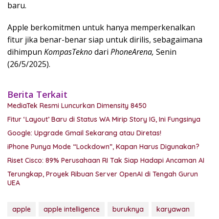
baru.
Apple berkomitmen untuk hanya memperkenalkan
fitur jika benar-benar siap untuk dirilis, sebagaimana
dihimpun
KompasTekno
dari
PhoneArena,
Senin
(26/5/2025).
Berita Terkait
MediaTek Resmi Luncurkan Dimensity 8450
Fitur ‘Layout’ Baru di Status WA Mirip Story IG, Ini Fungsinya
Google: Upgrade Gmail Sekarang atau Diretas!
iPhone Punya Mode “Lockdown”, Kapan Harus Digunakan?
Riset Cisco: 89% Perusahaan RI Tak Siap Hadapi Ancaman AI
Terungkap, Proyek Ribuan Server OpenAI di Tengah Gurun
UEA
apple
apple intelligence
buruknya
karyawan