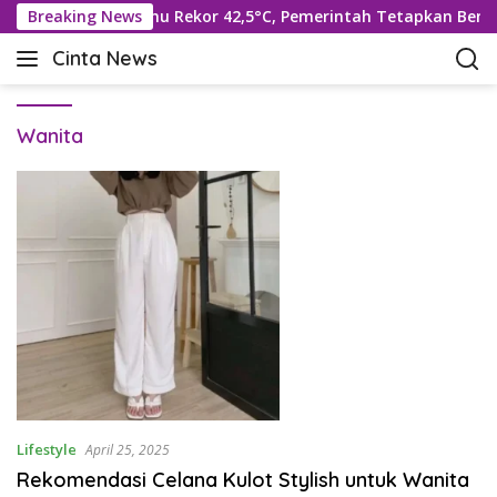
L
Selatan Hadapi Suhu Rekor 42,5°C, Pemerintah Tetapkan Benca
Breaking News
a
Cinta News
n
C
g
i
s
n
u
Wanita
t
n
a
g
N
k
e
e
w
k
s
o
–
n
K
t
a
e
b
n
a
r
T
Lifestyle
April 25, 2025
e
Rekomendasi Celana Kulot Stylish untuk Wanita
r