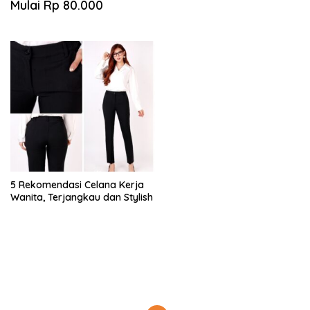
Mulai Rp 80.000
k
i
n
i
,
P
e
n
u
h
I
n
5 Rekomendasi Celana Kerja
s
Wanita, Terjangkau dan Stylish
p
i
r
a
s
i
!