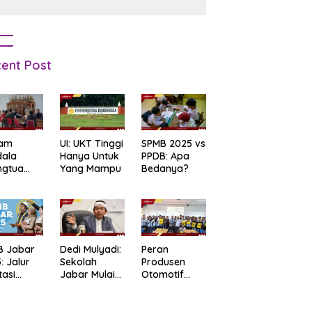
ent Post
am
UI: UKT Tinggi
SPMB 2025 vs
dala
Hanya Untuk
PPDB: Apa
ngtua
Yang Mampu
Bedanya?
d Terkait
B
arta
: Salah
t Data
ga Lupa
B Jabar
Dedi Mulyadi:
Peran
sword
: Jalur
Sekolah
Produsen
tasi
Jabar Mulai
Otomotif
b Tes
06.30, Tanpa
dalam
tandar
PR
Mendukung
Pendidikan