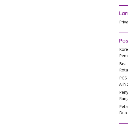
La
Priv
Pos
Kore
Peme
Bea 
Rota
PGS 
Alih
Peny
Rang
Peta
Dua 