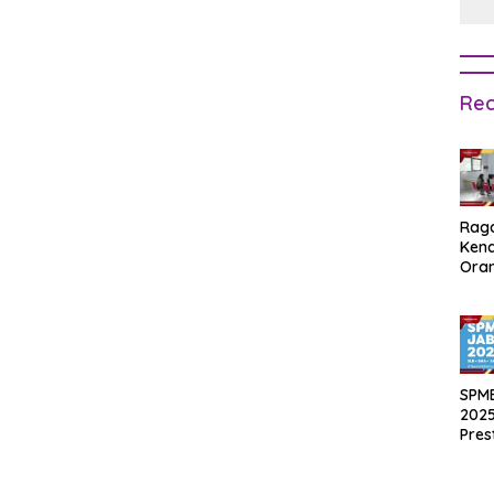
Rec
Rag
Ken
Ora
Muri
SPM
Jak
2025
Inpu
hing
SPM
Pas
2025
Pres
Waji
Ters