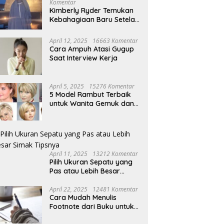
i Bantul Optimistis
Lurah Cihapit Siap Terima
T
Komentar
an Sorgum, Cukup Dua
Sanksi, Klaim Telah Koordinasi
L
Kimberly Ryder Temukan
Siram Sudah Panen
soal Penebangan 10 Pohon
L
Kebahagiaan Baru Setelah
Umrah
April 12, 2025
16663 Komentar
Cara Ampuh Atasi Gugup
Saat Interview Kerja
April 5, 2025
15276 Komentar
5 Model Rambut Terbaik
untuk Wanita Gemuk dan
Pipi Tembem
April 11, 2025
13212 Komentar
Pilih Ukuran Sepatu yang
Pas atau Lebih Besar
Simak Tipsnya
April 22, 2025
12481 Komentar
Cara Mudah Menulis
Footnote dari Buku untuk
Pemula