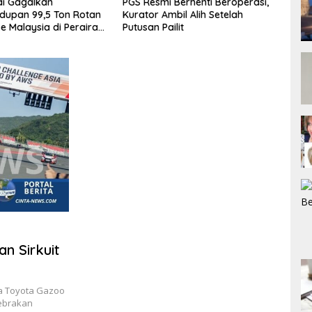
i Berhenti Beroperasi,
Penyelundupan 5 Unit Harley-
Petan
mbil Alih Setelah
Davidson dan 20 Rangka
deng
ailit
Motor Gagal Masuk via
Kali 
Tanjung Priok
n Sirkuit
ma Toyota Gazoo
gebrakan