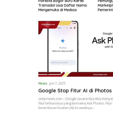
a Bogor Buru Kartel
Pemungutan PPh 22
BMK
ol Usai Daftar Nama
Marketplace Kembali Diundur,
di 
uka di Medsos
Pemerintah Tetapkan 1
Had
November 2026
News
Juni 7, 2025
Google Stop Fitur AI di Photos
cinta-news.com – Google secara tiba-tiba meny
fitur terbarunya yang bernama Ask Photos. Fitur
kecerdasan buatan (AI) ini awalnya…