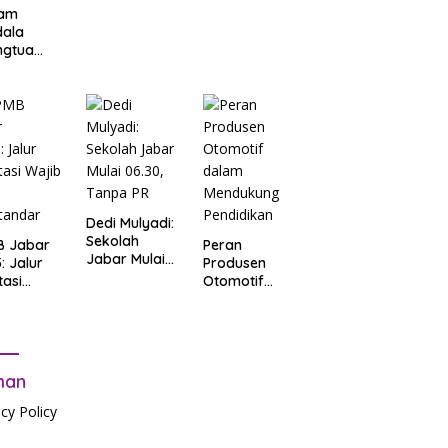
am
dala
ngtua
d Terkait
B
arta
: Salah
t Data
ga Lupa
sword
Dedi Mulyadi:
Sekolah
B Jabar
Peran
Jabar Mulai
: Jalur
Produsen
06.30, Tanpa
tasi
Otomotif
PR
b Tes
dalam
tandar
Mendukung
Pendidikan
man
acy Policy