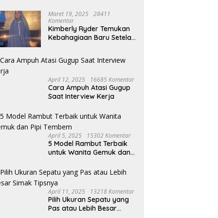
Dana Transfer ke Buleleng
593 Kg Sisik dan Kuku
Dipotong Rp25 M, TPP ASN
Trenggiling Diamankan, 2
Maret 19, 2025
28411
Terancam Tergerus
Tersangka Terancam Hukuman
Komentar
15 Tahun Penjara
Kimberly Ryder Temukan
Kebahagiaan Baru Setelah
Umrah
April 12, 2025
16685 Komentar
Cara Ampuh Atasi Gugup
Saat Interview Kerja
April 5, 2025
15302 Komentar
5 Model Rambut Terbaik
untuk Wanita Gemuk dan
Pipi Tembem
April 11, 2025
13218 Komentar
Pilih Ukuran Sepatu yang
Pas atau Lebih Besar
Simak Tipsnya