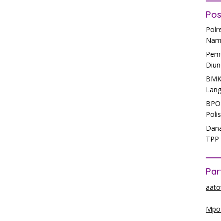
Pos
Polr
Nam
Pemu
Diun
BMKG
Lang
BPOM
Poli
Dana
TPP 
Par
aato
Mpos