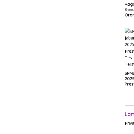
Rag
Ken
Ora
Muri
SPM
Jak
2025
Inpu
hing
Pas
SPM
2025
Pres
Waji
Ters
La
Priv