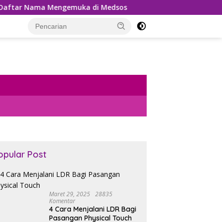
r Nama Mengemuka di Medsos
Pemungutan PPh 22 Marke
opular Post
Maret 29, 2025
28835
Komentar
4 Cara Menjalani LDR Bagi
Pasangan Physical Touch