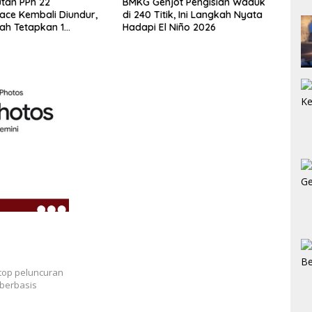
G Genjot Pengisian Waduk
BPOM Tutup Pabrik MinyaKita
240 Titik, Ini Langkah Nyata
di Karanganyar, Polisi Tahan 1
api El Niño 2026
Pegawai
etop peluncuran
 berbasis