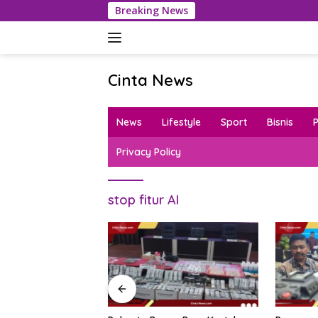
Langsung
Breaking News
ke
konten
Cinta News
Cinta
News
News
Lifestyle
Sport
Bisnis
–
Kabar
Privacy Policy
Terkini,
Penuh
Inspirasi!
stop fitur AI