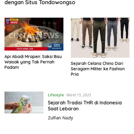
dengan Situs Tondowongso
k
i
n
i
,
P
e
n
u
Api Abadi Mrapen: Saksi Bisu
Waisak yang Tak Pernah
h
Sejarah Celana Chino Dari
Padam
I
Seragam Militer ke Fashion
Pria
n
s
p
Lifestyle
i
Maret 15, 2025
r
Sejarah Tradisi THR di Indonesia
a
Saat Lebaran
s
Zulfian Nazly
i
!