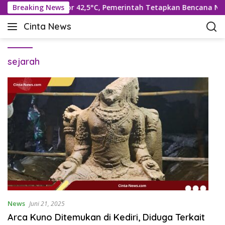
L
 Hadapi Suhu Rekor 42,5°C, Pemerintah Tetapkan Bencana Nasi
Breaking News
a
Cinta News
n
C
g
i
s
n
u
sejarah
t
n
a
g
N
k
e
e
w
k
s
o
–
n
K
t
a
e
b
n
a
r
T
News
Juni 21, 2025
e
Arca Kuno Ditemukan di Kediri, Diduga Terkait
r