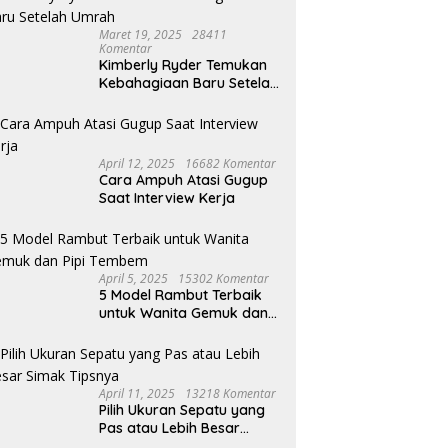
Dana Transfer ke Buleleng
593 Kg Sisik dan Kuku
Dipotong Rp25 M, TPP ASN
Trenggiling Diamankan, 2
Maret 19, 2025
28411
Terancam Tergerus
Tersangka Terancam Hukuman
Komentar
15 Tahun Penjara
Kimberly Ryder Temukan
Kebahagiaan Baru Setelah
Umrah
April 12, 2025
16682 Komentar
Cara Ampuh Atasi Gugup
Saat Interview Kerja
April 5, 2025
15302 Komentar
5 Model Rambut Terbaik
untuk Wanita Gemuk dan
Pipi Tembem
April 11, 2025
13218 Komentar
Pilih Ukuran Sepatu yang
Pas atau Lebih Besar
Simak Tipsnya