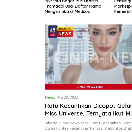
a Bogor Buru Kartel
Pemungutan PPh 22
BMK
ol Usai Daftar Nama
Marketplace Kembali Diundur,
di 
uka di Medsos
Pemerintah Tetapkan 1
Had
November 2026
News
Mei 20, 2025
Ratu Kecantikan Dicopot Gela
Miss Universe, Ternyata Ikut M
Jakarta, Cinta-News.com – Ratu Kecantikan Dicop
Dunia kontes kecantikan kembali heboh! Suchata