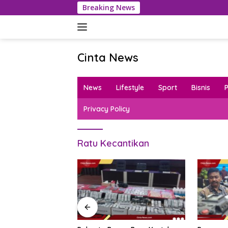
Langsung
Breaking News
ke
konten
Cinta News
Cinta
News
News
Lifestyle
Sport
Bisnis
–
Kabar
Privacy Policy
Terkini,
Penuh
Inspirasi!
Ratu Kecantikan