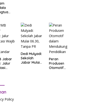
am
dala
ngtua
d Terkait
B
arta
: Salah
t Data
ga Lupa
sword
Dedi Mulyadi:
Sekolah
B Jabar
Peran
Jabar Mulai
: Jalur
Produsen
06.30, Tanpa
tasi
Otomotif
PR
b Tes
dalam
tandar
Mendukung
Pendidikan
man
acy Policy