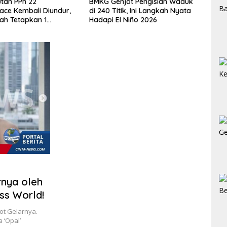
G Genjot Pengisian Waduk
BPOM Tutup Pabrik MinyaKita
240 Titik, Ini Langkah Nyata
di Karanganyar, Polisi Tahan 1
api El Niño 2026
Pegawai
rnya oleh
iss World!
ot Gelarnya.
 ‘Opal’