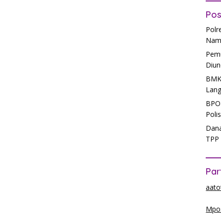
Pos
Polr
Nam
Pemu
Diun
BMKG
Lang
BPOM
Poli
Dana
TPP 
Par
aato
Mpos