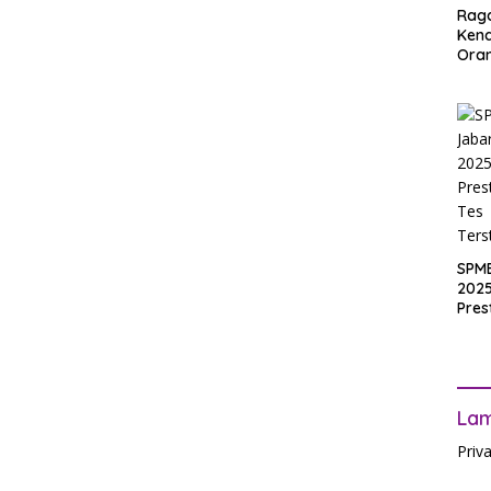
Rag
Ken
Ora
Muri
SPM
Jak
2025
Inpu
hing
Pas
SPM
2025
Pres
Waji
Ters
La
Priv