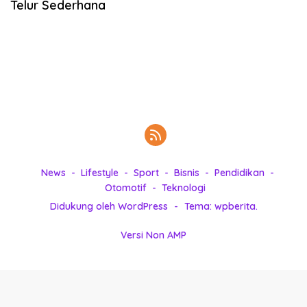
Telur Sederhana
k
i
n
i
,
P
e
n
u
h
I
n
News
Lifestyle
Sport
Bisnis
Pendidikan
s
Otomotif
Teknologi
p
Didukung oleh WordPress
-
Tema: wpberita.
i
r
Versi Non AMP
a
s
i
!