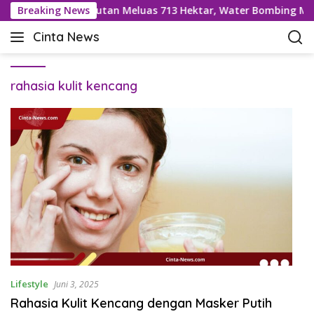
L
karan Gunung Soputan Meluas 713 Hektar, Water Bombing Masi
Breaking News
a
Cinta News
n
C
g
i
s
n
u
rahasia kulit kencang
t
n
a
g
N
k
e
e
w
k
s
o
–
n
K
t
a
e
b
n
a
r
T
Lifestyle
Juni 3, 2025
e
Rahasia Kulit Kencang dengan Masker Putih
r