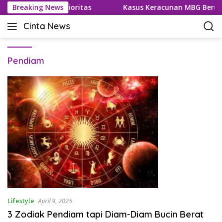
L
asar Wisatawan Prioritas
Breaking News
Kasus Keracunan MBG Berulan
a
Cinta News
n
C
g
i
s
n
u
Pendiam
t
n
a
g
N
k
e
e
w
k
s
o
–
n
K
t
a
e
b
n
a
r
T
Lifestyle
April 9, 2025
e
3 Zodiak Pendiam tapi Diam-Diam Bucin Berat
r