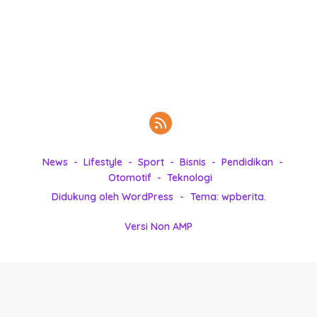
k
i
n
i
,
P
e
n
u
h
News
Lifestyle
Sport
Bisnis
Pendidikan
I
Otomotif
Teknologi
n
s
Didukung oleh WordPress
-
Tema: wpberita.
p
i
Versi Non AMP
r
a
s
i
!