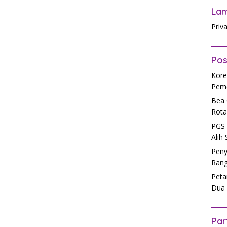
La
Priv
Pos
Kore
Peme
Bea 
Rota
PGS 
Alih
Peny
Rang
Peta
Dua 
Par