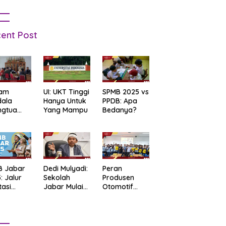
ent Post
am
UI: UKT Tinggi
SPMB 2025 vs
dala
Hanya Untuk
PPDB: Apa
ngtua
Yang Mampu
Bedanya?
d Terkait
B
arta
: Salah
t Data
ga Lupa
B Jabar
Dedi Mulyadi:
Peran
sword
: Jalur
Sekolah
Produsen
tasi
Jabar Mulai
Otomotif
b Tes
06.30, Tanpa
dalam
tandar
PR
Mendukung
Pendidikan