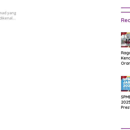
hmad yang
 dikenal…
Rec
Rag
Ken
Ora
Muri
SPM
Jak
2025
Inpu
hing
SPM
Pas
2025
Pres
Waji
Ters