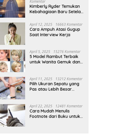
ni Bantul Optimistis
Lurah Cihapit Siap Terima
Komentar
gan Sorgum, Cukup Dua
Sanksi, Klaim Telah Koordinasi
Kimberly Ryder Temukan
 Siram Sudah Panen
soal Penebangan 10 Pohon
Kebahagiaan Baru Setelah
Umrah
April 12, 2025
16663 Komentar
Cara Ampuh Atasi Gugup
Saat Interview Kerja
April 5, 2025
15276 Komentar
5 Model Rambut Terbaik
untuk Wanita Gemuk dan
Pipi Tembem
April 11, 2025
13212 Komentar
Pilih Ukuran Sepatu yang
Pas atau Lebih Besar
Simak Tipsnya
April 22, 2025
12481 Komentar
Cara Mudah Menulis
Footnote dari Buku untuk
Pemula