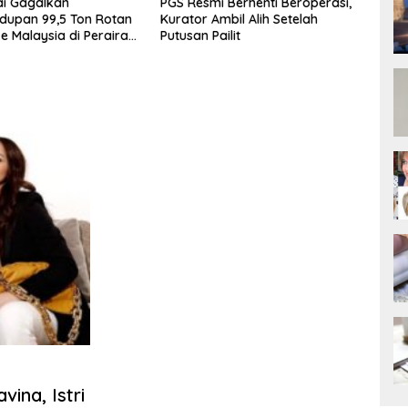
mi Berhenti Beroperasi,
Penyelundupan 5 Unit Harley-
Peta
 Ambil Alih Setelah
Davidson dan 20 Rangka
den
Pailit
Motor Gagal Masuk via
Kali
Tanjung Priok
ina, Istri