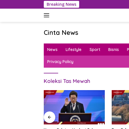
Langsung
Breaking News
ke
konten
Cinta News
Cinta
News
News
Lifestyle
Sport
Bisnis
–
Kabar
Privacy Policy
Terkini,
Penuh
Inspirasi!
Koleksi Tas Mewah