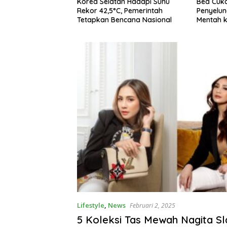
tan Hadapi Suhu
Bea Cukai Gagalkan
PGS Res
°C, Pemerintah
Penyelundupan 99,5 Ton Rotan
Kurator
encana Nasional
Mentah ke Malaysia di Perairan
Putusan 
Sipadan
Lifestyle
,
News
Februari 2, 2025
5 Koleksi Tas Mewah Nagita Slav