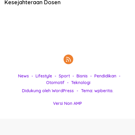
Kesejahteraan Dosen
k
i
n
i
,
P
e
n
u
h
I
n
News
Lifestyle
Sport
Bisnis
Pendidikan
s
Otomotif
Teknologi
p
Didukung oleh WordPress
-
Tema: wpberita.
i
r
Versi Non AMP
a
s
i
!