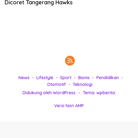
Dicoret Tangerang Hawks
k
i
n
i
,
P
e
n
u
h
I
n
News
Lifestyle
Sport
Bisnis
Pendidikan
s
Otomotif
Teknologi
p
Didukung oleh WordPress
-
Tema: wpberita.
i
r
Versi Non AMP
a
s
i
!