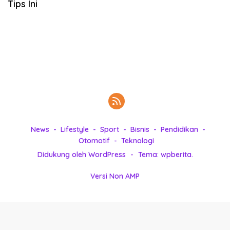
Tips Ini
k
i
n
i
,
P
e
n
u
h
I
n
News
Lifestyle
Sport
Bisnis
Pendidikan
s
Otomotif
Teknologi
p
Didukung oleh WordPress
-
Tema: wpberita.
i
r
Versi Non AMP
a
s
i
!