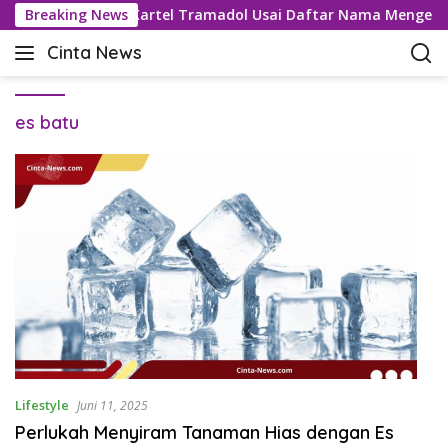
L
lresta Bogor Buru Kartel Tramadol Usai Daftar Nama Mengemu
Breaking News
a
Cinta News
n
C
g
i
s
n
u
es batu
t
n
a
g
N
k
e
e
w
k
s
o
–
n
K
t
a
e
b
n
a
r
T
Lifestyle
Juni 11, 2025
e
Perlukah Menyiram Tanaman Hias dengan Es
r