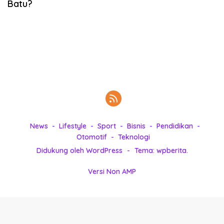
Batu?
k
i
n
i
,
P
e
n
u
h
I
n
News
Lifestyle
Sport
Bisnis
Pendidikan
s
Otomotif
Teknologi
p
Didukung oleh WordPress
-
Tema: wpberita.
i
r
Versi Non AMP
a
s
i
!