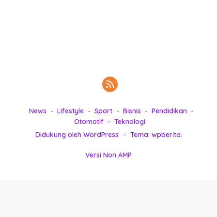
k
i
n
i
,
P
e
n
u
h
News
Lifestyle
Sport
Bisnis
Pendidikan
I
Otomotif
Teknologi
n
s
Didukung oleh WordPress
-
Tema: wpberita.
p
i
Versi Non AMP
r
a
s
i
!