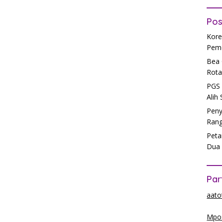
Pos
Kore
Peme
Bea 
Rota
PGS 
Alih
Peny
Rang
Peta
Dua 
Par
aato
Mpos