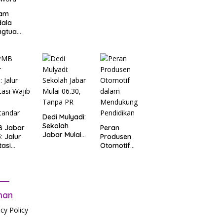
am
dala
ngtua
d Terkait
B
arta
: Salah
t Data
ga Lupa
sword
Dedi Mulyadi:
Sekolah
B Jabar
Peran
Jabar Mulai
: Jalur
Produsen
06.30, Tanpa
tasi
Otomotif
PR
b Tes
dalam
tandar
Mendukung
Pendidikan
man
acy Policy