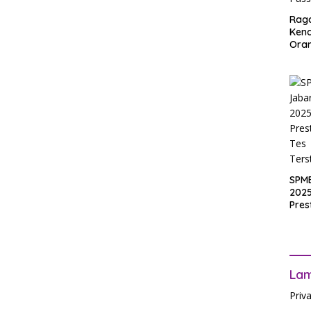
Rag
Ken
Ora
Muri
SPM
Jak
2025
Inpu
hing
Pas
SPM
2025
Pres
Waji
Ters
La
Priv