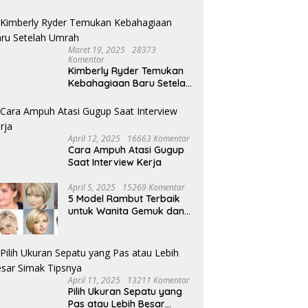
Petani Bantul Optimistis
Lurah Cihapit Siap Terima
dengan Sorgum, Cukup Dua
Sanksi, Klaim Telah Koordinasi
Kali Siram Sudah Panen
soal Penebangan 10 Pohon
Maret 19, 2025
28373
Komentar
Kimberly Ryder Temukan
Kebahagiaan Baru Setelah
Umrah
April 12, 2025
16663 Komentar
Cara Ampuh Atasi Gugup
Saat Interview Kerja
April 5, 2025
15269 Komentar
5 Model Rambut Terbaik
untuk Wanita Gemuk dan
Pipi Tembem
April 11, 2025
13211 Komentar
Pilih Ukuran Sepatu yang
Pas atau Lebih Besar