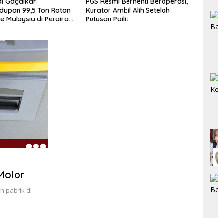
 Resmi Berhenti Beroperasi,
Penyelundupan 5 Unit Harley-
ator Ambil Alih Setelah
Davidson dan 20 Rangka
san Pailit
Motor Gagal Masuk via
Tanjung Priok
Molor
h pabrik di