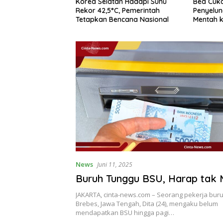
Selatan Hadapi Suhu
Bea Cukai Gagalkan
PGS
42,5°C, Pemerintah
Penyelundupan 99,5 Ton Rotan
Kur
an Bencana Nasional
Mentah ke Malaysia di Perairan
Putu
Sipadan
News
Juni 11, 2025
Buruh Tunggu BSU, Harap tak 
JAKARTA, cinta-news.com – Seorang pekerja buru
Brebes, Jawa Tengah, Dita (24), mengaku belum
mendapatkan BSU hingga pagi…