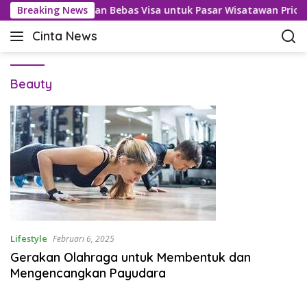
L
mboja Kaji Perluasan Bebas Visa untuk Pasar Wisatawan Priorit
Breaking News
a
Cinta News
n
C
g
i
s
n
u
Beauty
t
n
a
g
N
k
e
e
w
k
s
o
–
n
K
t
a
e
b
n
a
Lifestyle
Februari 6, 2025
r
Gerakan Olahraga untuk Membentuk dan
T
Mengencangkan Payudara
e
r