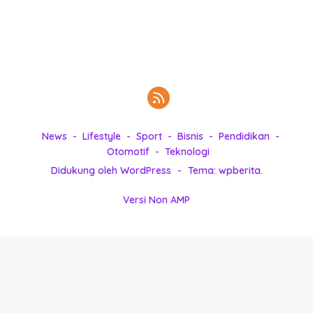
k
i
n
i
,
P
e
n
u
News
Lifestyle
Sport
Bisnis
Pendidikan
h
Otomotif
Teknologi
I
Didukung oleh WordPress
-
Tema: wpberita.
n
s
Versi Non AMP
p
i
r
a
s
i
!