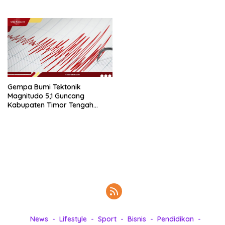
k
i
n
i
,
P
e
n
Gempa Bumi Tektonik
u
Magnitudo 5,1 Guncang
h
Kabupaten Timor Tengah
Utara, Warga Sempat Panik
I
n
s
p
i
r
a
s
i
!
News
Lifestyle
Sport
Bisnis
Pendidikan