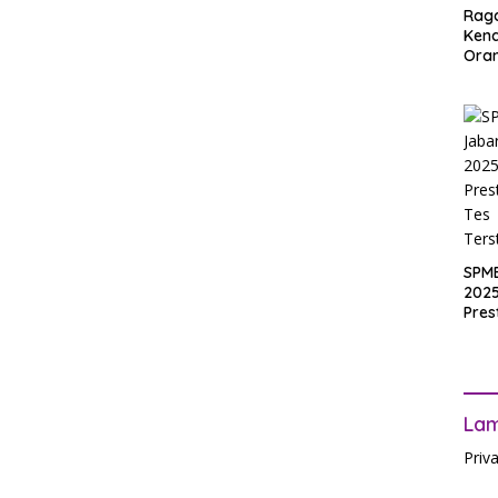
Rag
Ken
Ora
Muri
SPM
Jak
2025
Inpu
hing
Pas
SPM
2025
Pres
Waji
Ters
La
Priv