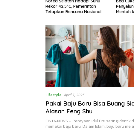
atan Hadapi Suhu
Bea Cukai Gagalkan
PGS Re
5°C, Pemerintah
Penyelundupan 99,5 Ton Rotan
Kurato
 Bencana Nasional
Mentah ke Malaysia di Perairan
Putusa
Sipadan
Lifestyle
April 7, 2025
Pakai Baju Baru Bisa Buang Sial
Alasan Feng Shui
CINTA-NEWS – Perayaan Idul Fitri sering identik 
memakai baju baru. Dalam Islam, baju baru m