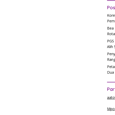
Pos
Kore
Peme
Bea 
Rota
PGS 
Alih
Peny
Rang
Peta
Dua 
Par
aato
Mpos