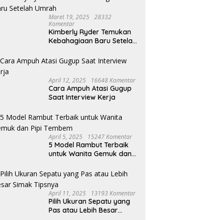
tani Bantul Optimistis
Lurah Cihapit Siap Terima
ngan Sorgum, Cukup Dua
Sanksi, Klaim Telah Koordinasi
Maret 19, 2025
28332
li Siram Sudah Panen
soal Penebangan 10 Pohon
Komentar
Kimberly Ryder Temukan
Kebahagiaan Baru Setelah
Umrah
April 12, 2025
16648 Komentar
Cara Ampuh Atasi Gugup
Saat Interview Kerja
April 5, 2025
15247 Komentar
5 Model Rambut Terbaik
untuk Wanita Gemuk dan
Pipi Tembem
April 11, 2025
13193 Komentar
Pilih Ukuran Sepatu yang
Pas atau Lebih Besar
Simak Tipsnya