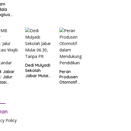
am
dala
ngtua
d Terkait
B
arta
: Salah
t Data
ga Lupa
sword
Dedi Mulyadi:
Sekolah
B Jabar
Peran
Jabar Mulai
: Jalur
Produsen
06.30, Tanpa
tasi
Otomotif
PR
b Tes
dalam
tandar
Mendukung
Pendidikan
man
acy Policy