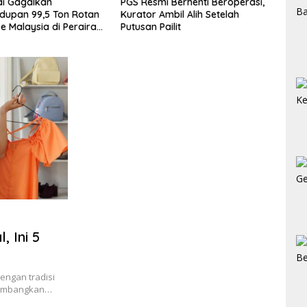
smi Berhenti Beroperasi,
Penyelundupan 5 Unit Harley-
Pe
r Ambil Alih Setelah
Davidson dan 20 Rangka
de
n Pailit
Motor Gagal Masuk via
Ka
Tanjung Priok
, Ini 5
dengan tradisi
elambangkan…