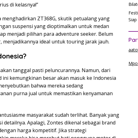
rius di kelasnya!”
Bila
Fest
a menghadirkan ZT368G, skutik petualang yang
Siap
engan suspensi yang dioptimalkan untuk medan
iap menjadi pilihan para adventure seeker. Belum
Par
, menjadikannya ideal untuk touring jarak jauh.
aato
donesia?
Mpos
iakan tanggal pasti peluncurannya. Namun, dari
nd ini kemungkinan besar akan masuk ke Indonesia
 menyebutkan bahwa mereka sedang
ayanan purna jual untuk memastikan kenyamanan
ntusiasme masyarakat sudah terlihat. Banyak yang
 detailnya. Apalagi, Zontes dikenal sebagai brand
ngan harga kompetitif. Jika strategi
kin mereka bisa merebut hati pengguna motor di