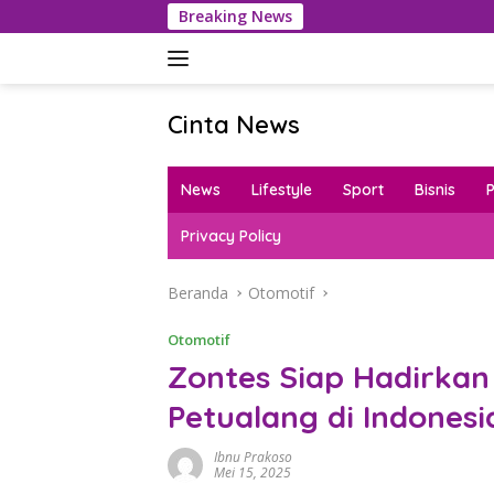
Langsung
Breaking News
Petani Bant
ke
konten
Cinta News
Cinta
News
News
Lifestyle
Sport
Bisnis
–
Kabar
Privacy Policy
Terkini,
Penuh
Beranda
Otomotif
Inspirasi!
Otomotif
Zontes Siap Hadirkan
Petualang di Indones
Ibnu Prakoso
Mei 15, 2025