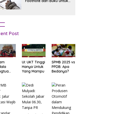
Footnote dari Buku untuk
Pemula
ent Post
am
UI: UKT Tinggi
SPMB 2025 vs
dala
Hanya Untuk
PPDB: Apa
ngtua
Yang Mampu
Bedanya?
d Terkait
B
arta
: Salah
t Data
ga Lupa
sword