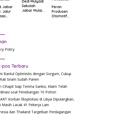
Dedi Mulyadi:
Sekolah
B Jabar
Peran
Jabar Mulai
: Jalur
Produsen
06.30, Tanpa
tasi
Otomotif
PR
b Tes
dalam
tandar
Mendukung
Pendidikan
man
acy Policy
-pos Terbaru
ni Bantul Optimistis dengan Sorgum, Cukup
Kali Siram Sudah Panen
h Cihapit Siap Terima Sanksi, Klaim Telah
dinasi soal Penebangan 10 Pohon
 ART Korban Eksploitasi di Libya Dipulangkan,
si Masih Lacak 41 Pekerja Lain
nesia dan Thailand Targetkan Perdagangan