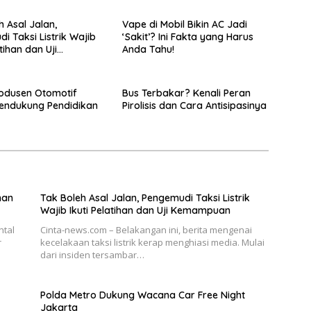
h Asal Jalan,
Vape di Mobil Bikin AC Jadi
i Taksi Listrik Wajib
‘Sakit’? Ini Fakta yang Harus
atihan dan Uji
Anda Tahu!
uan
odusen Otomotif
Bus Terbakar? Kenali Peran
endukung Pendidikan
Pirolisis dan Cara Antisipasinya
nan
Tak Boleh Asal Jalan, Pengemudi Taksi Listrik
Wajib Ikuti Pelatihan dan Uji Kemampuan
ntal
Cinta-news.com – Belakangan ini, berita mengenai
r
kecelakaan taksi listrik kerap menghiasi media. Mulai
dari insiden tersambar…
Polda Metro Dukung Wacana Car Free Night
Jakarta