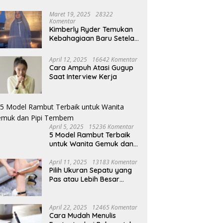
Maret 19, 2025
28322
Komentar
Kimberly Ryder Temukan
Kebahagiaan Baru Setelah
Umrah
April 12, 2025
16642 Komentar
Cara Ampuh Atasi Gugup
Saat Interview Kerja
April 5, 2025
15236 Komentar
5 Model Rambut Terbaik
untuk Wanita Gemuk dan
Pipi Tembem
April 11, 2025
13183 Komentar
Pilih Ukuran Sepatu yang
Pas atau Lebih Besar
Simak Tipsnya
April 22, 2025
12465 Komentar
Cara Mudah Menulis