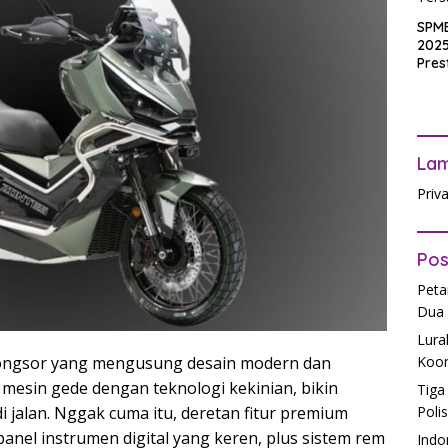
SPM
2025
Pres
Waji
Ters
La
Priv
Pos
Peta
Dua 
Lura
bongsor yang mengusung desain modern dan
Koor
mesin gede dengan teknologi kekinian, bikin
Tiga
i jalan. Nggak cuma itu, deretan fitur premium
Poli
anel instrumen digital yang keren, plus sistem rem
Indo