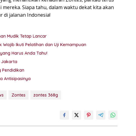
i mereka. Siapa tahu, dalam waktu dekat kita akan
 di jalanan Indonesia!
anan Mudik Tetap Lancar
ik Wajib Ikuti Pelatihan dan Uji Kemampuan
Vape di Mobil Bikin AC Jadi ‘Sakit’? Ini Fakta yang Harus Anda Tahu!
 Jakarta
 Pendidikan
ra Antisipasinya
ws
Zontes
zontes 368g