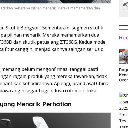
hadirkan beberapa pilihan menarik. Mereka memamerkan dua
n Skutik Bongsor . Sementara di segmen skutik
apa pilihan menarik. Mereka memamerkan dua
Rec
ZT368D dan skutik petualang ZT368G. Kedua model
 fitur canggih, menjadikannya saingan serius di
s
memang belum mengonfirmasi tanggal pasti
Rag
Ken
engan ragam produk yang mereka tawarkan, tidak
Ora
nantikan kehadirannya. Apalagi, brand asal China
Muri
mbawa angin segar bagi industri otomotif lokal.
SPM
Jak
2025
 yang Menarik Perhatian
Inpu
hing
Pas