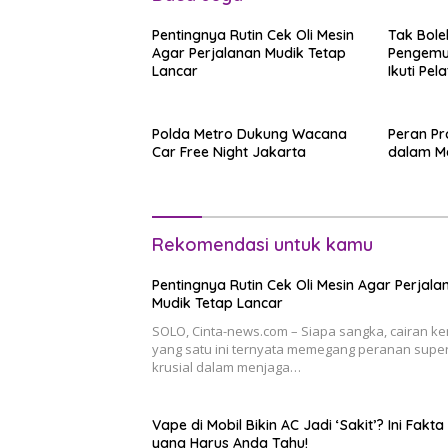
Pentingnya Rutin Cek Oli Mesin
Tak Bole
Agar Perjalanan Mudik Tetap
Pengemud
Lancar
Ikuti Pel
Kemamp
Polda Metro Dukung Wacana
Peran Pr
Car Free Night Jakarta
dalam M
Rekomendasi untuk kamu
Pentingnya Rutin Cek Oli Mesin Agar Perjala
Mudik Tetap Lancar
SOLO, Cinta-news.com – Siapa sangka, cairan ke
yang satu ini ternyata memegang peranan supe
krusial dalam menjaga…
Vape di Mobil Bikin AC Jadi ‘Sakit’? Ini Fakta
yang Harus Anda Tahu!