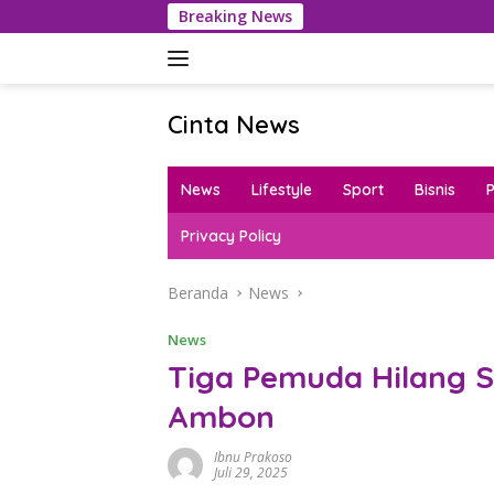
Langsung
Breaking News
Polres
ke
konten
Cinta News
Cinta
News
News
Lifestyle
Sport
Bisnis
–
Kabar
Privacy Policy
Terkini,
Penuh
Beranda
News
Inspirasi!
News
Tiga Pemuda Hilang S
Ambon
Ibnu Prakoso
Juli 29, 2025