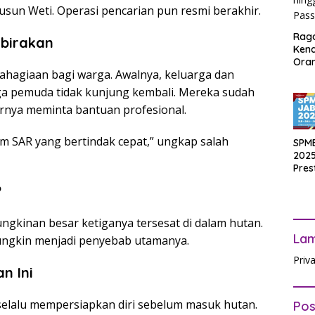
sun Weti. Operasi pencarian pun resmi berakhir.
Rag
birakan
Ken
Ora
ahagiaan bagi warga. Awalnya, keluarga dan
Muri
SPM
ga pemuda tidak kunjung kembali. Mereka sudah
Jak
irnya meminta bantuan profesional.
2025
Inpu
hing
im SAR yang bertindak cepat,” ungkap salah
SPM
Pas
2025
Pres
Waji
?
Ters
ungkinan besar ketiganya tersesat di dalam hutan.
La
mungkin menjadi penyebab utamanya.
Priv
n Ini
 selalu mempersiapkan diri sebelum masuk hutan.
Pos