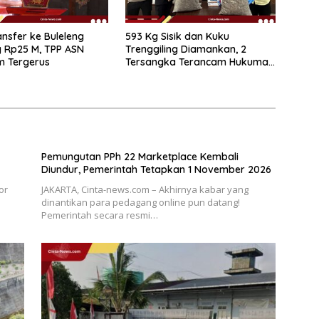
nsfer ke Buleleng
593 Kg Sisik dan Kuku
 Rp25 M, TPP ASN
Trenggiling Diamankan, 2
m Tergerus
Tersangka Terancam Hukuman
15 Tahun Penjara
Pemungutan PPh 22 Marketplace Kembali
Diundur, Pemerintah Tetapkan 1 November 2026
or
JAKARTA, Cinta-news.com – Akhirnya kabar yang
dinantikan para pedagang online pun datang!
Pemerintah secara resmi…