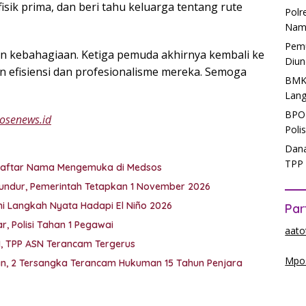
sik prima, dan beri tahu keluarga tentang rute
Polr
Nam
Pemu
n kebahagiaan. Ketiga pemuda akhirnya kembali ke
Diun
 efisiensi dan profesionalisme mereka. Semoga
BMKG
Lang
BPOM
osenews.id
Poli
Dana
TPP 
i Daftar Nama Mengemuka di Medsos
undur, Pemerintah Tetapkan 1 November 2026
Ini Langkah Nyata Hadapi El Niño 2026
Par
, Polisi Tahan 1 Pegawai
aato
M, TPP ASN Terancam Tergerus
Mpos
kan, 2 Tersangka Terancam Hukuman 15 Tahun Penjara