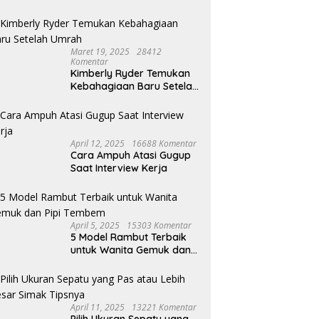
Maret 19, 2025
28412
Komentar
Kimberly Ryder Temukan
Kebahagiaan Baru Setelah
Umrah
April 12, 2025
16688 Komentar
Cara Ampuh Atasi Gugup
Saat Interview Kerja
April 5, 2025
15303 Komentar
5 Model Rambut Terbaik
untuk Wanita Gemuk dan
Pipi Tembem
April 11, 2025
13221 Komentar