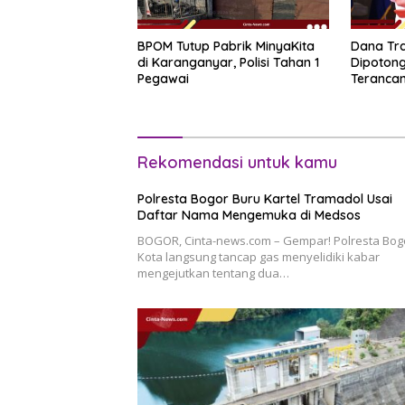
BPOM Tutup Pabrik MinyaKita
Dana Tra
di Karanganyar, Polisi Tahan 1
Dipotong
Pegawai
Teranca
Rekomendasi untuk kamu
Polresta Bogor Buru Kartel Tramadol Usai
Daftar Nama Mengemuka di Medsos
BOGOR, Cinta-news.com – Gempar! Polresta Bog
Kota langsung tancap gas menyelidiki kabar
mengejutkan tentang dua…