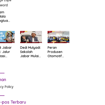
am
dala
ngtua
d Terkait
B
arta
: Salah
t Data
ga Lupa
B Jabar
Dedi Mulyadi:
Peran
sword
: Jalur
Sekolah
Produsen
tasi
Jabar Mulai
Otomotif
b Tes
06.30, Tanpa
dalam
tandar
PR
Mendukung
Pendidikan
man
acy Policy
-pos Terbaru