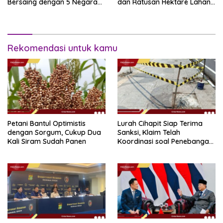
Bersaing dengan 5 Negara
dan Ratusan Hektare Lahan
Lain
Terbakar
Rekomendasi untuk kamu
Petani Bantul Optimistis
Lurah Cihapit Siap Terima
dengan Sorgum, Cukup Dua
Sanksi, Klaim Telah
Kali Siram Sudah Panen
Koordinasi soal Penebangan
10 Pohon