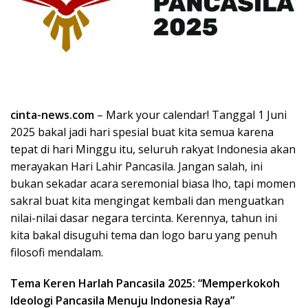
k
i
n
i
,
P
e
n
cinta-news.com
– Mark your calendar! Tanggal 1 Juni
u
2025 bakal jadi hari spesial buat kita semua karena
h
tepat di hari Minggu itu, seluruh rakyat Indonesia akan
I
merayakan Hari Lahir Pancasila. Jangan salah, ini
n
bukan sekadar acara seremonial biasa lho, tapi momen
s
sakral buat kita mengingat kembali dan menguatkan
p
nilai-nilai dasar negara tercinta. Kerennya, tahun ini
i
r
kita bakal disuguhi tema dan logo baru yang penuh
a
filosofi mendalam.
s
i
Tema Keren Harlah Pancasila 2025: “Memperkokoh
!
Ideologi Pancasila Menuju Indonesia Raya”