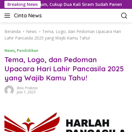
L
s dengan Sorgum, Cukup Dua Kali Siram Sudah Panen
Breaking News
Lu
a
Cinta News
n
C
g
i
s
n
Beranda
News
Tema, Logo, dan Pedoman Upacara Hari
u
t
Lahir Pancasila 2025 yang Wajib Kamu Tahu!
n
a
g
News
,
Pendidikan
N
k
e
Tema, Logo, dan Pedoman
e
w
Upacara Hari Lahir Pancasila 2025
k
s
o
yang Wajib Kamu Tahu!
–
n
K
t
Ibnu Prakoso
a
Juni 1, 2025
e
b
n
a
r
T
e
r