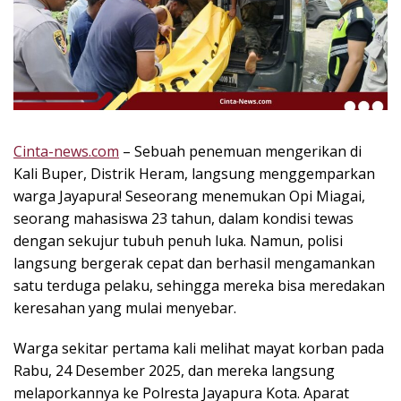
k
i
n
i
,
P
e
n
Cinta-news.com
– Sebuah penemuan mengerikan di
u
Kali Buper, Distrik Heram, langsung menggemparkan
h
warga Jayapura! Seseorang menemukan Opi Miagai,
I
seorang mahasiswa 23 tahun, dalam kondisi tewas
n
dengan sekujur tubuh penuh luka. Namun, polisi
s
langsung bergerak cepat dan berhasil mengamankan
p
satu terduga pelaku, sehingga mereka bisa meredakan
i
r
keresahan yang mulai menyebar.
a
s
Warga sekitar pertama kali melihat mayat korban pada
i
Rabu, 24 Desember 2025, dan mereka langsung
!
melaporkannya ke Polresta Jayapura Kota. Aparat