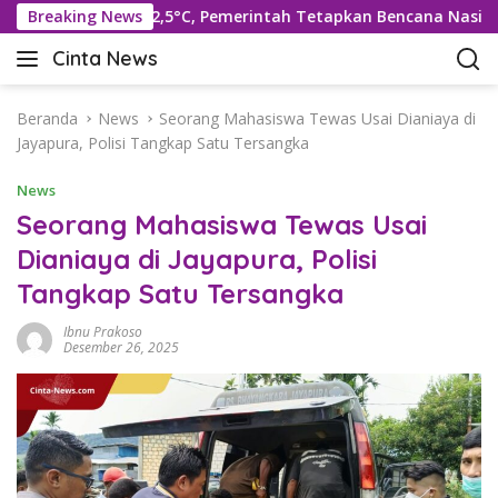
L
Suhu Rekor 42,5°C, Pemerintah Tetapkan Bencana Nasional
Breaking News
a
Cinta News
n
C
g
i
s
n
Beranda
News
Seorang Mahasiswa Tewas Usai Dianiaya di
u
t
Jayapura, Polisi Tangkap Satu Tersangka
n
a
g
News
N
k
e
Seorang Mahasiswa Tewas Usai
e
w
Dianiaya di Jayapura, Polisi
k
s
o
Tangkap Satu Tersangka
–
n
K
t
Ibnu Prakoso
a
Desember 26, 2025
e
b
n
a
r
T
e
r