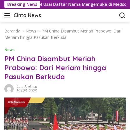
L
artel Tramadol Usai Daftar Nama Mengemuka di Medsos
Breaking News
a
Cinta News
n
C
g
i
s
n
Beranda
News
PM China Disambut Meriah Prabowo: Dari
u
t
Meriam hingga Pasukan Berkuda
n
a
g
News
N
k
e
PM China Disambut Meriah
e
w
Prabowo: Dari Meriam hingga
k
s
o
Pasukan Berkuda
–
n
K
t
Ibnu Prakoso
a
Mei 25, 2025
e
b
n
a
r
T
e
r