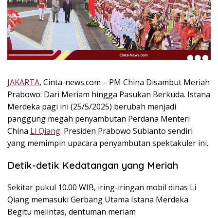
k
i
n
i
,
P
e
n
JAKARTA
, Cinta-news.com – PM China Disambut Meriah
u
Prabowo: Dari Meriam hingga Pasukan Berkuda. Istana
h
Merdeka pagi ini (25/5/2025) berubah menjadi
I
panggung megah penyambutan Perdana Menteri
n
China
Li Qiang
. Presiden Prabowo Subianto sendiri
s
yang memimpin upacara penyambutan spektakuler ini.
p
i
Detik-detik Kedatangan yang Meriah
r
a
Sekitar pukul 10.00 WIB, iring-iringan mobil dinas Li
s
i
Qiang memasuki Gerbang Utama Istana Merdeka.
!
Begitu melintas, dentuman meriam