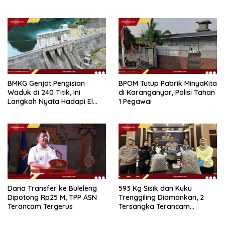
Tetapkan 1 November 2026
BMKG Genjot Pengisian
BPOM Tutup Pabrik MinyaKita
Waduk di 240 Titik, Ini
di Karanganyar, Polisi Tahan
Langkah Nyata Hadapi El
1 Pegawai
Niño 2026
Dana Transfer ke Buleleng
593 Kg Sisik dan Kuku
Dipotong Rp25 M, TPP ASN
Trenggiling Diamankan, 2
Terancam Tergerus
Tersangka Terancam
Hukuman 15 Tahun Penjara